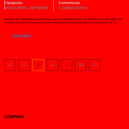
Categorías
Comentarios
RETAIL NEWS
TOP NEWS
0 COMENTARIOS
,
A través de marquesinas interactivas en la madrileña Gran Vía Carrefour ha decidido dar
un paso más en su apuesta por la realidad aumentada gracias a la simulación de un …
LEER MÁS
1
2
3
…
37
COMPANY