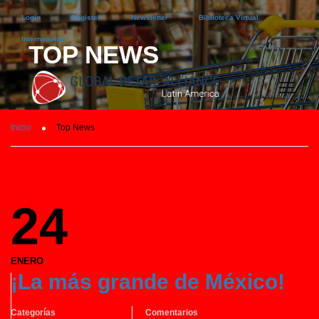
Login
Register
Newsletter
Biblioteca Virtual
International
TOP NEWS
Inicio
Top News
24
ENERO
¡La más grande de México!
Categorías
Comentarios