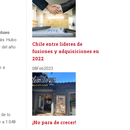
stuvo
rás. Hubo
Chile entre líderes de
r del año
fusiones y adquisiciones en
2022
o a
08
Feb
2023
 de lo
¡No para de crecer!
e a 1.048