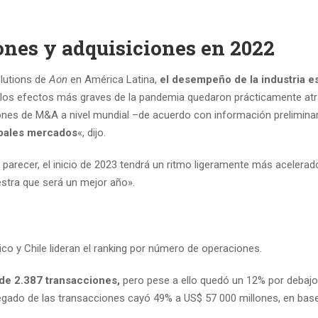
iones y adquisiciones en 2022
olutions de
Aon
en América Latina,
el desempeño de la industria e
los efectos más graves de la pandemia quedaron prácticamente at
iones de M&A a nivel mundial –de acuerdo con información prelimina
cipales mercados
«, dijo.
parecer, el inicio de 2023 tendrá un ritmo ligeramente más acelerad
stra que será un mejor año».
co y Chile lideran el ranking por número de operaciones.
 de 2.387 transacciones,
pero pese a ello quedó un 12% por debajo
gregado de las transacciones cayó 49% a US$ 57 000 millones, en bas