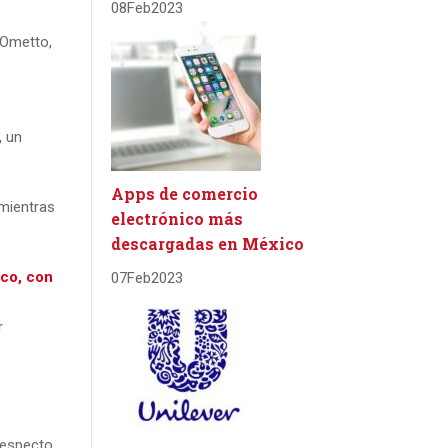
08
Feb
2023
 Ometto,
,
un
Apps de comercio
 mientras
electrónico más
descargadas en México
rco, con
07
Feb
2023
r
 respecto