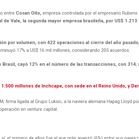
bo entre
Cosan Oito,
empresa controlada por el empresario Rubens
tal de Vale, la segunda mayor empresa brasileña, por US$ 1.213
gión por volumen, con 422 operaciones al cierre del año pasado
disminuyó 17% a US$ 16 mil millones, considerando 205 acuerdos.
ue Brasil, cayó 12% en el número de las transacciones, con 314
,
$ 1.500 millones de Inchcape, con sede en el Reino Unido, y De
.
, firma ligada al Grupo Luksic, a la naviera alemana Hapag Lloyd po
eración en venture capital.
o sí, el primero de ellos fue el que más avanzó (6%) entre sus pares