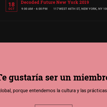
Decoded Future New York 2019
18
9:00 AM - 6:00 PM
117 WEST 46TH ST, NEW YORK, NY 10
OCT
Te gustaría ser un miembr
obal, porque entendemos la cultura y las prácticas