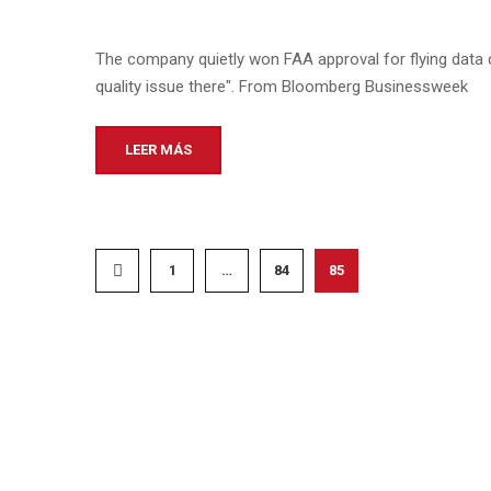
The company quietly won FAA approval for flying data c
quality issue there". From Bloomberg Businessweek
LEER MÁS
1
…
84
85