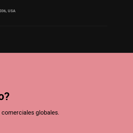
036, USA
o?
 comerciales globales.