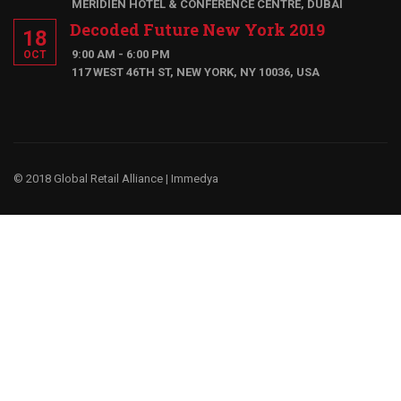
MERIDIEN HOTEL & CONFERENCE CENTRE, DUBAI
Decoded Future New York 2019
18
9:00 AM - 6:00 PM
OCT
117 WEST 46TH ST, NEW YORK, NY 10036, USA
© 2018 Global Retail Alliance |
Immedya
¿Te gustaría ser un miembro?
Tenemos un negocio global, porque entendemos la cultura y