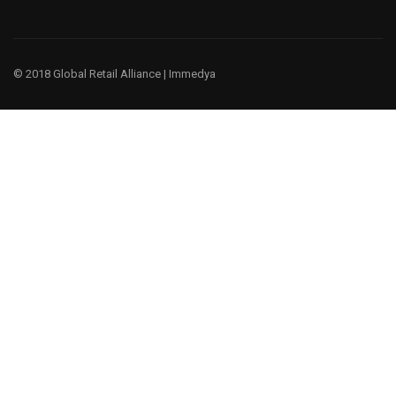
© 2018 Global Retail Alliance |
Immedya
¿Te gustaría ser un miembro?
Tenemos un negocio global, porque entendemos la cultura y
las prácticas comerciales globales.
EMPIEZA AHORA