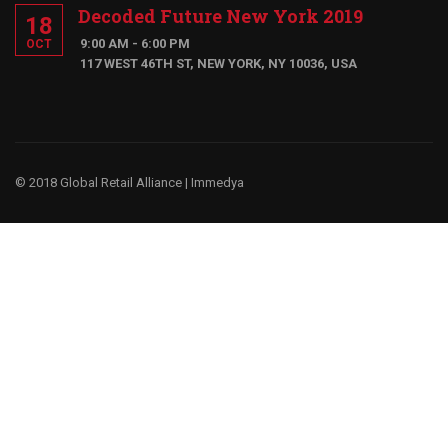
Decoded Future New York 2019
18
9:00 AM - 6:00 PM
OCT
117 WEST 46TH ST, NEW YORK, NY 10036, USA
© 2018 Global Retail Alliance |
Immedya
¿Te gustaría ser un miembro?
Tenemos un negocio global, porque entendemos la cultura y
las prácticas comerciales globales.