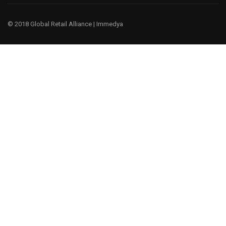
© 2018 Global Retail Alliance |
Immedya
¿Te gustaría ser un miembro?
Tenemos un negocio global, porque entendemos la cultura y
las prácticas comerciales globales.
EMPIEZA AHORA