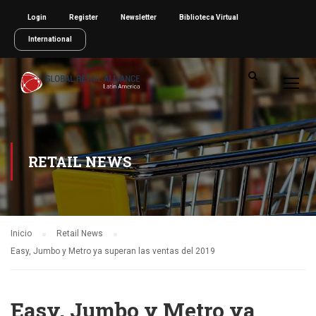
Login
Register
Newsletter
Biblioteca Virtual
International
RETAIL NEWS
Inicio
Retail News
Easy, Jumbo y Metro ya superan las ventas del 2019
Easy, Jumbo y Metro ya