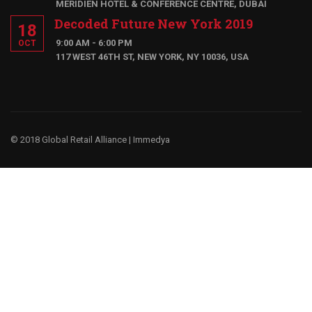
MERIDIEN HOTEL & CONFERENCE CENTRE, DUBAI
Decoded Future New York 2019
18
9:00 AM - 6:00 PM
OCT
117 WEST 46TH ST, NEW YORK, NY 10036, USA
© 2018 Global Retail Alliance |
Immedya
¿Te gustaría ser un miembro?
Tenemos un negocio global, porque entendemos la cultura y