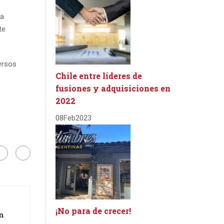
ra
te
ersos
Chile entre líderes de
fusiones y adquisiciones en
2022
08
Feb
2023
¡No para de crecer!
n