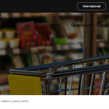
International
INICIO
MEMBRESIA
EVE
on sabor a camu-camu