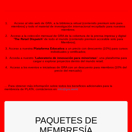
Acceso al sitio web de GRA, a la biblioteca virtual (contenido premium solo para
miembros) y todo el material de investigación internacional recopilado para nuestros
miembros;
Acceso a la colección mensual de GRA de la cobertura de la prensa impresa y digital
“
The Retail Dispatch
” de todo el mundo (contenido premium accesible solo para
Miembros);
Acceso a nuestra
Plataforma Educativa
a un precio con descuento (10%) para cursos
individuales y certificados;
Acceda a nuestro “
Laboratorio de innovación para minoristas
“, una plataforma para
cargar o explorar proyectos dentro del mundo retail;
Acceso a los eventos e iniciativas de GRA con un descuento para miembros (10% del
precio del mercado);
… Para obtener más información sobre todos los beneficios adicionales para la
membresía de PLATA, contáctenos en
info@gra.world
PAQUETES DE
MEMBRESÍA