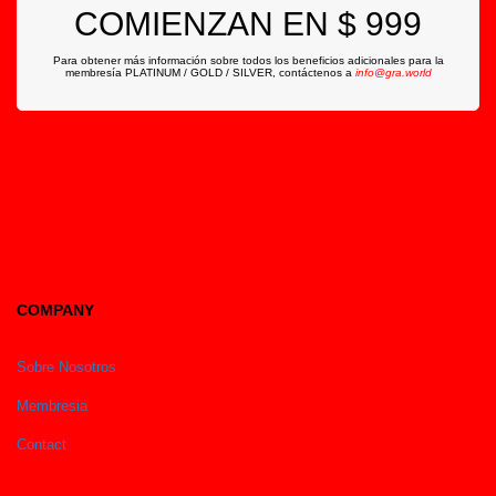
COMIENZAN EN $ 999
Para obtener más información sobre todos los beneficios adicionales para la
membresía PLATINUM / GOLD / SILVER, contáctenos
a
info@gra.world
COMPANY
Sobre Nosotros
Membresia
Contact