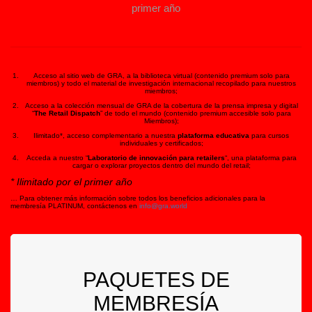
primer año
Acceso al sitio web de GRA, a la biblioteca virtual (contenido premium solo para
miembros) y todo el material de investigación internacional recopilado para nuestros
miembros;
Acceso a la colección mensual de GRA de la cobertura de la prensa impresa y digital
“
The Retail Dispatch
” de todo el mundo (contenido premium accesible solo para
Miembros);
Ilimitado*, acceso complementario a nuestra
plataforma educativa
para cursos
individuales y certificados;
Acceda a nuestro “
Laboratorio de innovación para retailers
“, una plataforma para
cargar o explorar proyectos dentro del mundo del retail;
* Ilimitado por el primer año
… Para obtener más información sobre todos los beneficios adicionales para la
membresía PLATINUM, contáctenos en
info@gra.world
PAQUETES DE
MEMBRESÍA