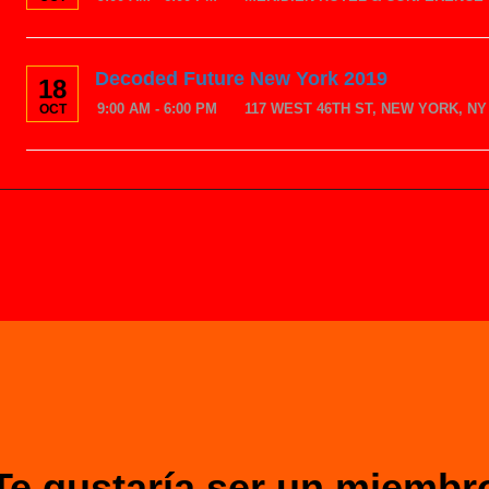
Decoded Future New York 2019
18
9:00 AM - 6:00 PM
117 WEST 46TH ST, NEW YORK, NY 
OCT
Te gustaría ser un miembr