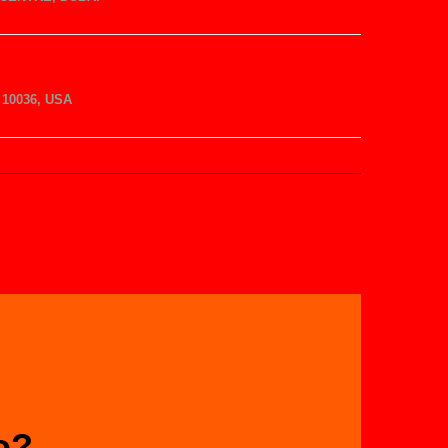
10036, USA
o?