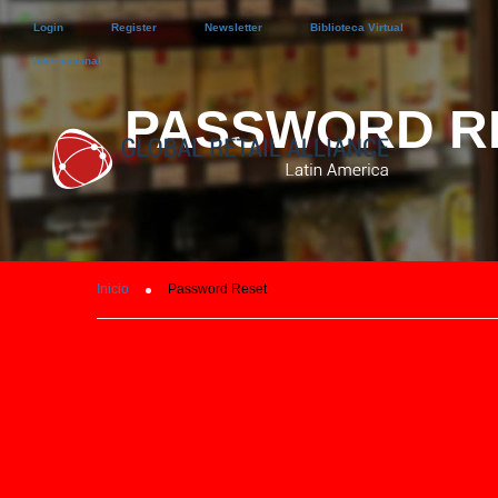
Login
Register
Newsletter
Biblioteca Virtual
International
PASSWORD R
Inicio
Password Reset