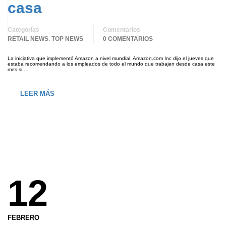
casa
Categorías
Comentarios
RETAIL NEWS
TOP NEWS
0 COMENTARIOS
,
La iniciativa que implementó Amazon a nivel mundial. Amazon.com Inc dijo el jueves que
estaba recomendando a los empleados de todo el mundo que trabajen desde casa este
mes si …
LEER MÁS
12
FEBRERO