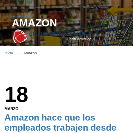
Login
Register
Newsletter
Biblioteca Virtual
International
AMAZON
Inicio
Amazon
18
MARZO
Amazon hace que los
empleados trabajen desde