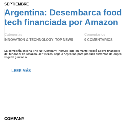
SEPTIEMBRE
Argentina: Desembarca food
tech financiada por Amazon
Categorías
Comentarios
INNOVATION & TECHNOLOGY
TOP NEWS
0 COMENTARIOS
,
La compañía chilena The Not Company (NotCo), que en marzo recibió apoyo financiero
del fundador de Amazon, Jeff Bezos, llegó a Argentina para producir alimentos de origen
vegetal gracias a …
LEER MÁS
COMPANY