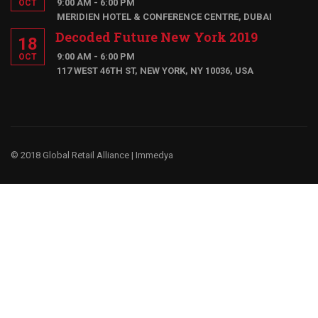
9:00 AM - 6:00 PM
OCT
MERIDIEN HOTEL & CONFERENCE CENTRE, DUBAI
Decoded Future New York 2019
18
9:00 AM - 6:00 PM
OCT
117 WEST 46TH ST, NEW YORK, NY 10036, USA
© 2018 Global Retail Alliance |
Immedya
¿Te gustaría ser un miembro?