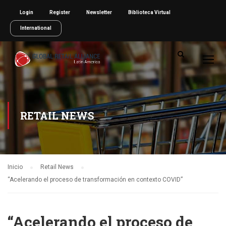
Login
Register
Newsletter
Biblioteca Virtual
International
RETAIL NEWS
Inicio
Retail News
“Acelerando el proceso de transformación en contexto COVID”
“Acelerando el proceso de