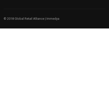
© 2018 Global Retail Alliance |
Immedya
¿Te gustaría ser un miembro?
Tenemos un negocio global, porque entendemos la cultura y
las prácticas comerciales globales.
EMPIEZA AHORA