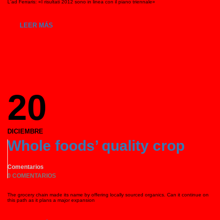
L'ad Ferraris: «I risultati 2012 sono in linea con il piano triennale»
LEER MÁS
20
DICIEMBRE
Whole foods’ quality crop
Comentarios
0 COMENTARIOS
The grocery chain made its name by offering locally sourced organics. Can it continue on
this path as it plans a major expansion