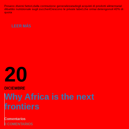
Pesano diversi fattori,dalla contrazione generalizzatadegli acquisti di prodotti alimentarial
dibattito nutrizionale sugli zuccheriCrescono le private label,che ormai detengonoil 40% di
quota
LEER MÁS
20
DICIEMBRE
Why Africa is the next
frontiers
Comentarios
0 COMENTARIOS