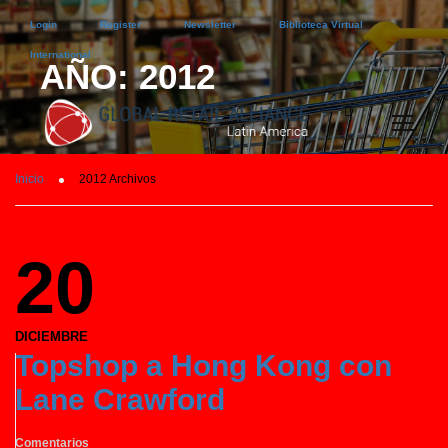
Login
Register
Newsletter
Biblioteca Virtual
International
AÑO: 2012
Inicio
2012 Archivos
20
DICIEMBRE
Topshop a Hong Kong con
Lane Crawford
Comentarios