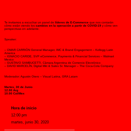
Te invitamos a escuchar un panel de
líderes de E-Commerce
que nos contarán
cómo están viendo los
cambios en la operación a partir de COVID-19
y cómo ven
perspectivas en adelante.
Speaker:
– OMAR CARRIÒN General Manager, IMC & Brand Engagement – Kellogg Latin
America
– IGNACIO CARIDE, SVP eCommerce, Payments & Financial Services – Walmart
Mexico
– GUSTAVO SAMBUCETTI, Càmara Argentina de Comercio Electrònico
– DAVID MARCELÍN, Digital Mkt & Sales Sr. Manager – The Coca-Cola Company
Moderador: Agustin Otero – Visual Latina, GRA Latam
Martes, 30 de Junio
12.00 Arg
10.00 Col/Mex
Hora de inicio
12:00 pm
martes, junio 30, 2020