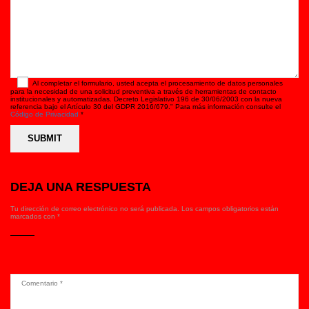
Al completar el formulario, usted acepta el procesamiento de datos personales
para la necesidad de una solicitud preventiva a través de herramientas de contacto
institucionales y automatizadas. Decreto Legislativo 196 de 30/06/2003 con la nueva
referencia bajo el Artículo 30 del GDPR 2016/679." Para más información consulte el
Código de Privacidad
*
DEJA UNA RESPUESTA
Tu dirección de correo electrónico no será publicada.
Los campos obligatorios están
marcados con
*