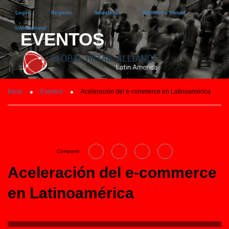
Login
Register
Newsletter
Biblioteca Virtual
International
EVENTOS
Inicio
Eventos
Aceleración del e-commerce en Latinoamérica
Compartir:
Aceleración del e-commerce
en Latinoamérica