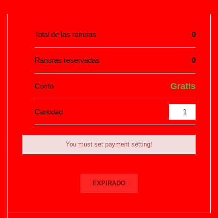
Total de las ranuras
0
Ranuras reservadas
0
Gratis
Costo
Cantidad
You must set payment setting!
EXPIRADO