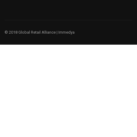
© 2018 Global Retail Alliance |
Immedya
¿Te gustaría ser un miembro?
Tenemos un negocio global, porque entendemos la cultura y
las prácticas comerciales globales.
EMPIEZA AHORA