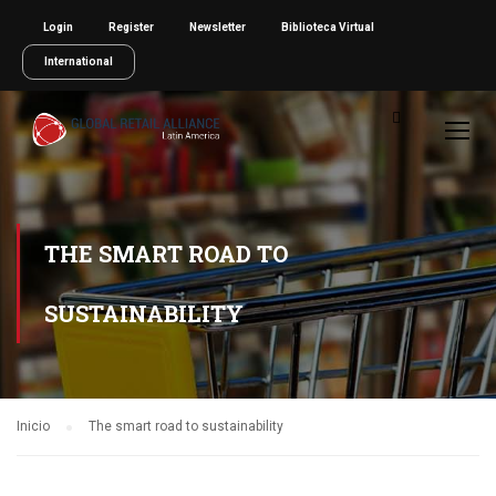
Login
Register
Newsletter
Biblioteca Virtual
International
THE SMART ROAD TO
SUSTAINABILITY
Inicio
The smart road to sustainability