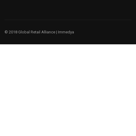
© 2018 Global Retail Alliance |
Immedya
¿Te gustaría ser un miembro?
Tenemos un negocio global, porque entendemos la cultura y
las prácticas comerciales globales.
EMPIEZA AHORA