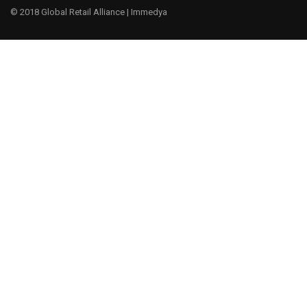
© 2018 Global Retail Alliance |
Immedya
¿Te gustaría ser un miembro?
Tenemos un negocio global, porque entendemos la cultura y
las prácticas comerciales globales.
EMPIEZA AHORA