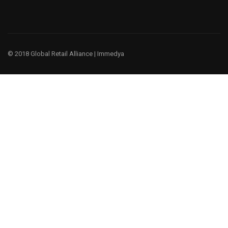
© 2018 Global Retail Alliance |
Immedya
¿Te gustaría ser un miembro?
Tenemos un negocio global, porque entendemos la cultura y
las prácticas comerciales globales.
EMPIEZA AHORA