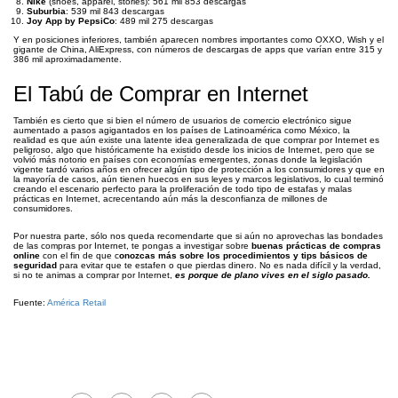
Nike
(shoes, apparel, stories): 561 mil 853 descargas
Suburbia
: 539 mil 843 descargas
Joy App by PepsiCo
: 489 mil 275 descargas
Y en posiciones inferiores, también aparecen nombres importantes como OXXO, Wish y el
gigante de China, AliExpress, con números de descargas de apps que varían entre 315 y
386 mil aproximadamente.
El Tabú de Comprar en Internet
También es cierto que si bien el número de usuarios de comercio electrónico sigue
aumentado a pasos agigantados en los países de Latinoamérica como México, la
realidad es que aún existe una latente idea generalizada de que comprar por Internet es
peligroso, algo que históricamente ha existido desde los inicios de Internet, pero que se
volvió más notorio en países con economías emergentes, zonas donde la legislación
vigente tardó varios años en ofrecer algún tipo de protección a los consumidores y que en
la mayoría de casos, aún tienen huecos en sus leyes y marcos legislativos, lo cual terminó
creando el escenario perfecto para la proliferación de todo tipo de estafas y malas
prácticas en Internet, acrecentando aún más la desconfianza de millones de
consumidores.
Por nuestra parte, sólo nos queda recomendarte que si aún no aprovechas las bondades
de las compras por Internet, te pongas a investigar sobre
buenas prácticas de compras
online
con el fin de que c
onozcas más sobre los procedimientos y tips básicos de
seguridad
para evitar que te estafen o que pierdas dinero. No es nada difícil y la verdad,
si no te animas a comprar por Internet,
es porque de plano vives en el siglo pasado.
Fuente:
América Retail