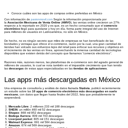
Conoce cuáles son las apps de compras online preferidas en México
Con información de
pasionmovil.com
Según la información proporcionada por
la
Asociación Mexicana de Venta Online
(
AMVO
), las ventas online crecieron un 27%
respecto a lo reportado en 2020 y es que, es un hecho consumado que el
comercio
electrónico
llegó para quedarse y hoy en día, forma parte integral del uso de Internet
para millones de usuarios en Latinoamérica, no sólo en México.
De hecho, no es ningún secreto que miles de empresas se han beneficiado de las
bondades y ventajas que ofrece el e-commerce, razón por la cual, una gran cantidad de
tiendas han volcado sus esfuerzos lejos del retail para enfocar sus recursos y objetivos en
el incremento de las ventas en línea, aprovechando la inmensa cantidad de tecnologías
disponibles que existen detrás del concepto que llamamos “comercio electrónico”.
Razones más, razones menos, las plataformas de e-commerce son del agrado general de
millones de usuarios, lo cual se nota también en el imparable crecimiento que han tenido
las
descargas
de estas apps especializadas en las
tiendas de aplicaciones
.
Las apps más descargadas en México
Una empresa de consultoría y análisis de datos llamada
Statista
, publicó recientemente
un estudio sobre las
10 apps de comercio electrónico más descargadas en suelo
mexicano
, con datos que llegan hasta finales del 2022, lista que probablemente te
sorprenderá:
Mercado Libre
: 2 millones 233 mil 188 descargas
SHEIN
: un millón 460 mil 52 descargas
Shopee
: 868 mil 952 descargas
Bodega Aurrera
: 809 mil 703 descargas
Liverpool pocket
: 805 mil 151 descargas
Walmart Express
: 691 mil 584 descargas
Amazon
: 674 mil 569 descargas