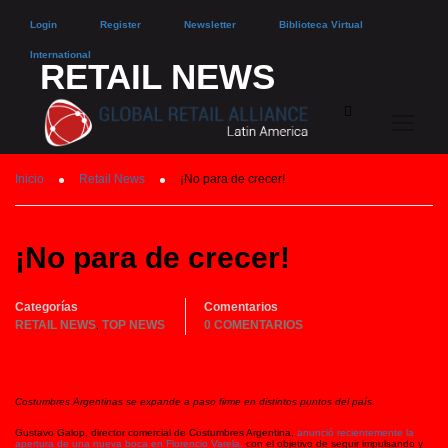
Login
Register
Newsletter
Biblioteca Virtual
International
RETAIL NEWS
Inicio
Retail News
¡No para de crecer!
¡No para de crecer!
Categorías
Comentarios
RETAIL NEWS
TOP NEWS
0 COMENTARIOS
,
Costumbres Argentinas se expande a paso firme en distintos puntos del país.
Gustavo Galop, director comercial de Costumbres Argentina,
anunció recientemente la
apertura de una nueva boca en Florencio Varela,
con el objetivo de seguir impulsando y