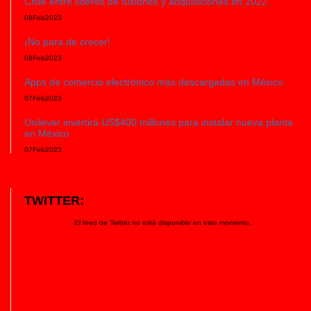
Chile entre líderes de fusiones y adquisiciones en 2022
08
Feb
2023
¡No para de crecer!
08
Feb
2023
Apps de comercio electrónico más descargadas en México
07
Feb
2023
Unilever invertirá US$400 millones para instalar nueva planta
en México
07
Feb
2023
TWITTER:
El feed de Twitter no está disponible en este momento.