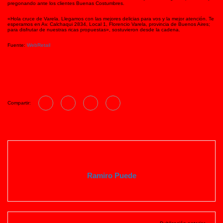
pregonando ante los clientes Buenas Costumbres.
«Hola cruce de Varela. Llegamos con las mejores delicias para vos y la mejor atención. Te
esperamos en Av. Calchaqui 2834, Local 1, Florencio Varela, provincia de Buenos Aires;
para disfrutar de nuestras ricas propuestas», sostuvieron desde la cadena.
Fuente:
WebRetail
Compartir:
Ramiro Puede