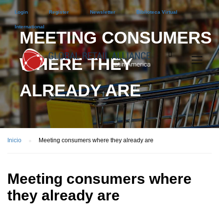
Login
Register
Newsletter
Biblioteca Virtual
International
MEETING CONSUMERS
WHERE THEY
ALREADY ARE
Inicio
Meeting consumers where they already are
Meeting consumers where
they already are