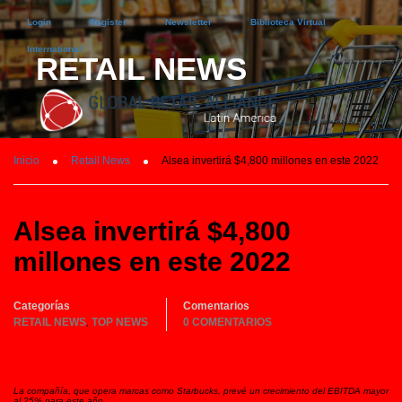
Login
Register
Newsletter
Biblioteca Virtual
International
RETAIL NEWS
Inicio
Retail News
Alsea invertirá $4,800 millones en este 2022
Alsea invertirá $4,800
millones en este 2022
Categorías
Comentarios
RETAIL NEWS
TOP NEWS
0 COMENTARIOS
,
La compañía, que opera marcas como Starbucks, prevé un crecimiento del EBITDA mayor
al 25% para este año.