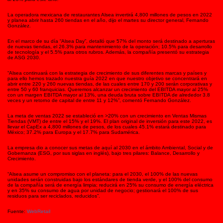
La operadora mexicana de restaurantes Alsea invertirá 4,800 millones de pesos en 2022
y planea abrir hasta 260 tiendas en el año, dijo el martes su director general, Fernando
González.
En el marco de su día “Alsea Day”, detalló que 57% del monto será destinado a aperturas
de nuevas tiendas, el 26.3% para mantenimiento de la operación; 10.5% para desarrollo
de tecnología y el 5.5% para otros rubros. Además, la compañía presentó su estrategia
de ASG 2030.
“Alsea continuará con la estrategia de crecimiento de sus diferentes marcas y países y
para ello hemos trazado nuestra guía 2022 en que nuestro objetivo se concentrará en
abrir entre 220 y 260 nuevas tiendas, de las cuales entre 170 y 200 serán corporativas y
entre 50 y 60 franquicias. Queremos alcanzar un crecimiento del EBITDA mayor al 25%
con un margen EBITDA mayor al 13%, una deuda bruta sobre EBITDA de alrededor 3.8
veces y un retorno de capital de entre 11 y 12%”, comentó Fernando González.
La meta de ventas 2022 se estableció en >20% con un crecimiento en Ventas Mismas
Tiendas (VMT) de entre el 15% y el 19%. El plan original de inversión para este 2022, es
llevar el CapEx a 4,800 millones de pesos, de los cuales 45.1% estará destinado para
México; 37.2% para Europa y el 17.7% para Sudamérica.
La empresa dio a conocer sus metas de aquí al 2030 en el ámbito Ambiental, Social y de
Gobernanza (ESG, por sus siglas en inglés), bajo tres pilares: Balance, Desarrollo y
Crecimiento.
“Alsea asume un compromiso con el planeta: para el 2030, el 100% de las nuevas
unidades serán construidas bajo los estándares de tienda verde, y el 100% del consumo
de la compañía será de energía limpia; reducirá en 25% su consumo de energía eléctrica
y en 35% su consumo de agua por unidad de negocio; gestionará el 100% de sus
residuos para ser reciclados, reducidos”.
Fuente:
WebRetail