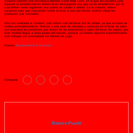
Amazon patentó una tecnología llamada «Just Walk Out», en el que los usuarios para
ingresar al establecimiento deben tener descargada una app en su smartphone, por el
cual deben tener registrado una tarjeta de crédito o débito. En la entrada, deben
escanear esta app para poder entrar al local, y una vez dentro, podrán elegir los
productos que necesiten.
Una vez realizada la ‘compra’, solo deben salir del local. Así de simple, ya que el cobro se
realiza automáticamente. Gracias a una serie de cámaras y sensores en el local, se sabe
con exactitud los productos que retiran de las estanterías y salen del local. Se espera que
este modelo llegue a otras partes del mundo, aunque ya existen algunos supermercados
que trabajan por automatizar los medios de pago.
Fuente:
Equipamiento & Servicios
Compartir:
Ramiro Puede