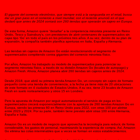
El gigante del comercio electrónico, que siempre está a la vanguardia en el retail, busca
dar un gran paso en el comercio a nivel mundial, con el reciente anunció en el que
declaró que antes de 2024 contará con 260 tiendas que operarán sin cajero en Europa.
De esta forma, Amazon quiere “desafiar” a la competencia minorista presente en Reino
Unido, Tesco y Sainsbury’s, con previsiones de abrir centenares de supermercados sin
cajas tipo ‘Go’ en todo el país en los próximos tres años. A su vez, dentro de su plan de
expansión, la compañía también planifica aperturas en Italia, España y Alemania.
Las tiendas sin cajeros de Amazon Go están revolucionando el segmento de
supermercados compitiendo contra gigantes del comercio minorista físico.
Por años, Amazon ha trabajado su modelo de supermercados para potenciar su
segmento minorista físico, a través de su división Amazon Go (locales de autopago) y
Amazon Fresh. Ahora, Amazon planea abrir 260 tiendas sin cajeros antes de 2024.
Desde 2018, que abrió su primera tienda Amazon Go, un concepto sin cajero de formato
pequeño como una tienda de conveniencia, a la fecha ya tiene más de 20 ubicaciones
de este formato en 4 ciudades de Estados Unidos. A su vez, tiene 23 locales de Amazon
Fresh en suelo norteamericano y otros 15 en Londres.
Pero la apuesta de Amazon por seguir automatizando el servicio de paga en los
supermercados crecerá exponencialmente con la apertura de 260 tiendas Amazon Go en
Europa, siendo las primeras 60 en Reino Unido para 2022, con otras 100 por abrirse
entre 2023 y 2024. Por su parte, también tiene previsto abrir otras 100 entre Alemania,
España e Italia.
Amazon Go es un modelo de negocio que aprovecha la tecnología para reducir, de forma
considerable, los gastos de personal, maximizando la experiencia de compra. Así, Amazon
Go elimina las colas interminables que a veces se forman en estos establecimientos.