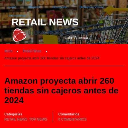
Login
Register
Newsletter
Biblioteca Virtual
International
RETAIL NEWS
Inicio
Retail News
Amazon proyecta abrir 260 tiendas sin cajeros antes de 2024
Amazon proyecta abrir 260
tiendas sin cajeros antes de
2024
Categorías
Comentarios
RETAIL NEWS
TOP NEWS
0 COMENTARIOS
,