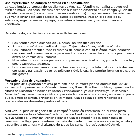
Una experiencia de compra centrada en el consumidor
La experiencia de compra de los clientes de American Vending se realiza a través del
teléfono móvil. Los consumidores acceden a la tienda escaneando un código QR en un
molinete de acceso (de esa forma quedan identificados). Luego escanean los artículos
que van a llevar para agregarlos a su carrito de compras, validan el detalle de su
selección, eligen el medio de pago, completan la transacción y se retiran con sus
productos.
De este modo, los clientes acceden a múltiples ventajas:
Las tiendas están abiertas las 24 horas, los 365 días del año.
Se aceptan múltiples medios de pago: Tarjetas de débito, crédito y efectivo.
Los usuarios efectúan todo el proceso de compra con su teléfono móvil, conocen
con exactitud cuánto van a pagar a medida que van seleccionando sus productos y
antes de completar su compra.
No existen productos sin precios o con precios desactualizados, por lo tanto, no hay
sorpresas desagradables.
Los consumidores cuentan con factura electrónica y una lista histórica de todas sus
compras y transacciones en su teléfono móvil, lo cual les permite llevar un registro de
sus gastos.
Mercado y plan de expansión
En su plan de expansión previsto para este año, la marca planea abrir un total de 30
locales en las provincias de Córdoba, Mendoza, Santa Fe y Buenos Aires, algunos de los
cuales se ubicarán en barrios cerrados y condominios, ya que constituye un servicio o
“amenitie” muy demandado y utilizado por este tipo de urbanizaciones y es la razón por la
que la empresa evalúa proyectos en, al menos, una docena de emprendimientos
residenciales en diferentes puntos del país.
A su vez, el plan de negocios de la compañía también contempla, en el corto plazo,
aperturas en sectores “abiertos” de la ciudad de Córdoba, como las zonas de Centro y
Nueva Córdoba. “American Vending plantea una redefinición de la experiencia de
consumo que llegó para quedarse, se trata de brindar un servicio más eficiente, rápido y
disponible a toda hora y al alcance de todos los consumidores”, concluyó Arnold.
Fuente:
Equipamiento & Servicios