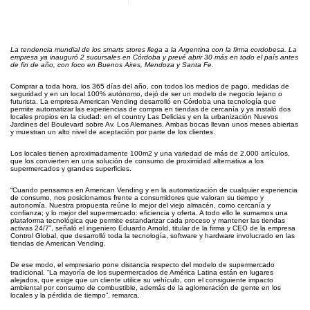
La tendencia mundial de los smarts stores llega a la Argentina con la firma cordobesa. La
empresa ya inauguró 2 sucursales en Córdoba y prevé abrir 30 más en todo el país antes
de fin de año, con foco en Buenos Aires, Mendoza y Santa Fe.
Comprar a toda hora, los 365 días del año, con todos los medios de pago, medidas de
seguridad y en un local 100% autónomo, dejó de ser un modelo de negocio lejano o
futurista. La empresa American Vending desarrolló en Córdoba una tecnología que
permite automatizar las experiencias de compra en tiendas de cercanía y ya instaló dos
locales propios en la ciudad: en el country Las Delicias y en la urbanización Nuevos
Jardines del Boulevard sobre Av. Los Alemanes. Ambas bocas llevan unos meses abiertas
y muestran un alto nivel de aceptación por parte de los clientes.
Los locales tienen aproximadamente 100m2 y una variedad de más de 2.000 artículos,
que los convierten en una solución de consumo de proximidad alternativa a los
supermercados y grandes superficies.
“Cuando pensamos en American Vending y en la automatización de cualquier experiencia
de consumo, nos posicionamos frente a consumidores que valoran su tiempo y
autonomía. Nuestra propuesta reúne lo mejor del viejo almacén, como cercanía y
confianza; y lo mejor del supermercado: eficiencia y oferta. A todo ello le sumamos una
plataforma tecnológica que permite estandarizar cada proceso y mantener las tiendas
activas 24/7”, señaló el ingeniero Eduardo Arnold, titular de la firma y CEO de la empresa
Control Global, que desarrolló toda la tecnología, software y hardware involucrado en las
tiendas de American Vending.
De ese modo, el empresario pone distancia respecto del modelo de supermercado
tradicional. “La mayoría de los supermercados de América Latina están en lugares
alejados, que exige que un cliente utilice su vehículo, con el consiguiente impacto
ambiental por consumo de combustible, además de la aglomeración de gente en los
locales y la pérdida de tiempo”, remarca.