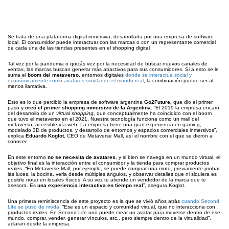
Se trata de una plataforma digital inmersiva, desarrollada por una empresa de software
local. El consumidor puede interactuar con las marcas o con un representante comercial
de cada una de las tiendas presentes en el shopping digital
Tal vez por la pandemia o quizás vez por la necesidad de buscar nuevos canales de
ventas, las marcas buscan generar más atractivos para sus consumidores. Si a esto se le
suma el
boom del metaverso
, entornos digitales
donde se interactúa social y
económicamente como avatares simulando el mundo real
, la combinación puede ser al
menos llamativa.
Esto es lo que percibió la empresa de software argentina
Go2Future,
que dio el primer
paso y
creó el primer shopping inmersivo de la Argentina
. “El 2019 la empresa encaró
del desarrollo de un
virtual shopping
, que conceptualmente ha coincidido con el boom
que tuvo el metaverso en el 2021. Nuestra tecnología funciona como un mall del
metaverso, accesible vía web. La empresa tiene una gran experiencia en gaming,
modelado 3D de productos, y desarrollo de entornos y espacios comerciales inmersivos”,
explica
Eduardo Koglot
, CEO de Metaverse Mall, así el nombre con el que se dieron a
conocer.
En este entorno
no se necesita de avatares
, y si bien se navega en un mundo virtual, el
objetivo final es la interacción entre el consumidor y la tienda para comprar productos
reales. “En Metaverse Mall, por ejemplo, se puede comprar una moto, previamente probar
las luces, la bocina, verla desde múltiples ángulos, y observar detalles que ni siquiera es
posible notar en locales físicos. A su vez te atiende un vendedor de la marca que te
asesora. Es
una experiencia interactiva en tiempo real
”, asegura Koglot.
Una primera reminiscencia de este proyecto es la que se vivió años atrás
cuando Second
Life se puso de moda
. “Ese es un espacio y comunidad virtual, que no interacciona con
productos reales. En Second Life uno puede crear un avatar para moverse dentro de ese
mundo, comprar, vender, generar vínculos, etc., pero siempre dentro de la virtualidad”,
aclaran desde la empresa.