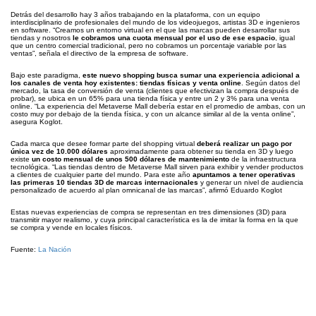
Detrás del desarrollo hay 3 años trabajando en la plataforma, con un equipo
interdisciplinario de profesionales del mundo de los videojuegos, artistas 3D e ingenieros
en software. “Creamos un entorno virtual en el que las marcas pueden desarrollar sus
tiendas y nosotros
le cobramos una cuota mensual por el uso de ese espacio
, igual
que un centro comercial tradicional, pero no cobramos un porcentaje variable por las
ventas”, señala el directivo de la empresa de software.
Bajo este paradigma,
este nuevo shopping busca sumar una experiencia adicional a
los canales de venta hoy existentes: tiendas físicas y venta online
. Según datos del
mercado, la tasa de conversión de venta (clientes que efectivizan la compra después de
probar), se ubica en un 65% para una tienda física y entre un 2 y 3% para una venta
online. “La experiencia del Metaverse Mall debería estar en el promedio de ambas, con un
costo muy por debajo de la tienda física, y con un alcance similar al de la venta online”,
asegura Koglot.
Cada marca que desee formar parte del shopping virtual
deberá realizar un pago por
única vez de 10.000 dólares
aproximadamente para obtener su tienda en 3D y luego
existe
un costo mensual de unos 500 dólares de mantenimiento
de la infraestructura
tecnológica. “Las tiendas dentro de Metaverse Mall sirven para exhibir y vender productos
a clientes de cualquier parte del mundo. Para este año
apuntamos a tener operativas
las primeras 10 tiendas 3D de marcas internacionales
y generar un nivel de audiencia
personalizado de acuerdo al plan omnicanal de las marcas”, afirmó Eduardo Koglot
Estas nuevas experiencias de compra se representan en tres dimensiones (3D) para
transmitir mayor realismo, y cuya principal característica es la de imitar la forma en la que
se compra y vende en locales físicos.
Fuente:
La Nación