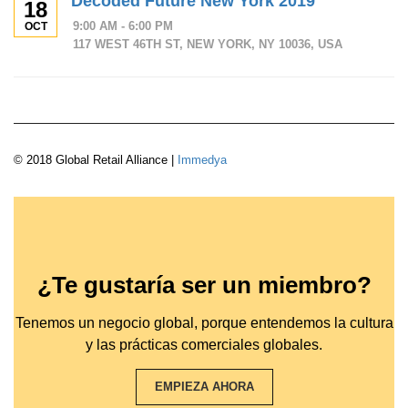
Decoded Future New York 2019
18
9:00 AM - 6:00 PM
OCT
117 WEST 46TH ST, NEW YORK, NY 10036, USA
© 2018 Global Retail Alliance |
Immedya
¿Te gustaría ser un miembro?
Tenemos un negocio global, porque entendemos la cultura
y las prácticas comerciales globales.
EMPIEZA AHORA