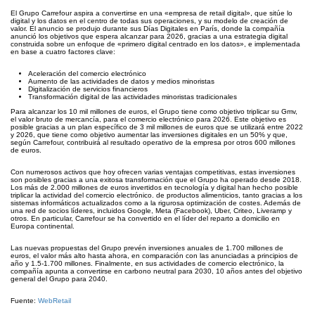
El Grupo Carrefour aspira a convertirse en una «empresa de retail digital», que sitúe lo
digital y los datos en el centro de todas sus operaciones, y su modelo de creación de
valor. El anuncio se produjo durante sus Días Digitales en París, donde la compañía
anunció los objetivos que espera alcanzar para 2026, gracias a una estrategia digital
construida sobre un enfoque de «primero digital centrado en los datos», e implementada
en base a cuatro factores clave:
Aceleración del comercio electrónico
Aumento de las actividades de datos y medios minoristas
Digitalización de servicios financieros
Transformación digital de las actividades minoristas tradicionales
Para alcanzar los 10 mil millones de euros, el Grupo tiene como objetivo triplicar su Gmv,
el valor bruto de mercancía, para el comercio electrónico para 2026. Este objetivo es
posible gracias a un plan específico de 3 mil millones de euros que se utilizará entre 2022
y 2026, que tiene como objetivo aumentar las inversiones digitales en un 50% y que,
según Carrefour, contribuirá al resultado operativo de la empresa por otros 600 millones
de euros.
Con numerosos activos que hoy ofrecen varias ventajas competitivas, estas inversiones
son posibles gracias a una exitosa transformación que el Grupo ha operado desde 2018.
Los más de 2.000 millones de euros invertidos en tecnología y digital han hecho posible
triplicar la actividad del comercio electrónico. de productos alimenticios, tanto gracias a los
sistemas informáticos actualizados como a la rigurosa optimización de costes. Además de
una red de socios líderes, incluidos Google, Meta (Facebook), Uber, Criteo, Liveramp y
otros. En particular, Carrefour se ha convertido en el líder del reparto a domicilio en
Europa continental.
Las nuevas propuestas del Grupo prevén inversiones anuales de 1.700 millones de
euros, el valor más alto hasta ahora, en comparación con las anunciadas a principios de
año y 1.5-1.700 millones. Finalmente, en sus actividades de comercio electrónico, la
compañía apunta a convertirse en carbono neutral para 2030, 10 años antes del objetivo
general del Grupo para 2040.
Fuente:
WebRetail