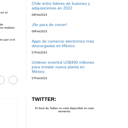
Chile entre líderes de fusiones y
adquisiciones en 2022
con el
08
Feb
2023
¡No para de crecer!
 de
os realizan
08
Feb
2023
es que si el
Apps de comercio electrónico más
descargadas en México
07
Feb
2023
Unilever invertirá US$400 millones
para instalar nueva planta en
México
07
Feb
2023
TWITTER:
El feed de Twitter no está disponible en este
momento.