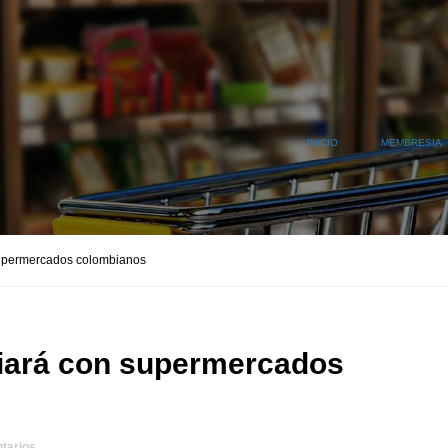
INICIO
MEMBRESIA
 supermercados colombianos
liará con supermercados
tarios