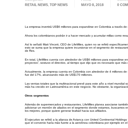
RETAIL NEWS
TOP NEWS
MAYO 8, 2018
0 CO
,
La empresa invertirá US$6 millones para expandirse en Colombia a través de 
Ahora los colombianos podrán ir a hacer mercado y acumular millas como resul
Así lo señaló Matt Vincett, CEO de LifeMiles, quien no se refirió específicam
esto se suma que la empresa quiere incursionar en el segmento de restauran
de Res.
En total, LifeMiles cuenta con alrededor de US$6 millones para expandirse e
proyectos”, sostuvo el directivo, al tiempo que dijo que es necesario que má
Actualmente, la empresa cuenta en Colombia con alrededor de 4 millones de 
fue del 17%, alcanzando más de US$170 millones.
Las ventas totales que la multinacional prevé para este año a nivel mundial 
más ha crecido en Latinoamérica en este negocio. No obstante, la organizació
Otros segmentos
Además de supermercados y restaurantes, LifeMiles planea asociarse también c
adicionar un montón de aliados en el segmento donde estamos, buscamos entr
los mejores, porque quiere generar lealtad hacia sus afiliados.
El ejecutivo se refirió a la alianza de Avianca con United Continental Holdings
que el convenio haría más fuerte a la aerolínea colombiana por ejemplo en el