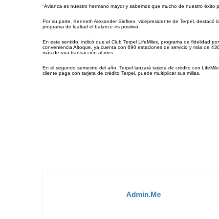
“Avianca es nuestro hermano mayor y sabemos que mucho de nuestro éxito pro
Por su parte, Kenneth Alexander Siefken, vicepresidente de Terpel, destacó l
programa de lealtad el balance es positivo.
En este sentido, indicó que el Club Terpel LifeMiles, programa de fidelidad po
conveniencia Altoque, ya cuenta con 690 estaciones de servicio y más de 430.
más de una transacción al mes.
En el segundo semestre del año, Terpel lanzará tarjeta de crédito con LifeMil
cliente paga con tarjeta de crédito Terpel, puede multiplicar sus millas.
Admin.me