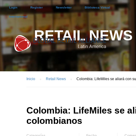
Login
Register
Newsletter
Biblioteca Virtual
International
RETAIL NEWS
Inicio
Retail News
Colombia: LifeMiles se aliará con
Colombia: LifeMiles se a
colombianos
Categorías
Fecha
Comen