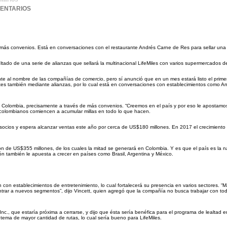
MENTARIOS
más convenios. Está en conversaciones con el restaurante Andrés Carne de Res para sellar una 
tado de una serie de alianzas que sellará la multinacional LifeMiles con varios supermercados de
ente al nombre de las compañías de comercio, pero sí anunció que en un mes estará listo el prime
tes también mediante alianzas, por lo cual está en conversaciones con establecimientos como A
n Colombia, precisamente a través de más convenios. “Creemos en el país y por eso le apostamo
s colombianos comiencen a acumular millas en todo lo que hacen.
socios y espera alcanzar ventas este año por cerca de US$180 millones. En 2017 el crecimiento
son de US$355 millones, de los cuales la mitad se generará en Colombia. Y es que el país es la 
n también le apuesta a crecer en países como Brasil, Argentina y México.
on establecimientos de entretenimiento, lo cual fortalecerá su presencia en varios sectores. “
ar a nuevos segmentos”, dijo Vincett, quien agregó que la compañía no busca trabajar con tod
 Inc., que estaría próxima a cerrarse, y dijo que ésta sería benéfica para el programa de lealtad e
 tema de mayor cantidad de rutas, lo cual sería bueno para LifeMiles.