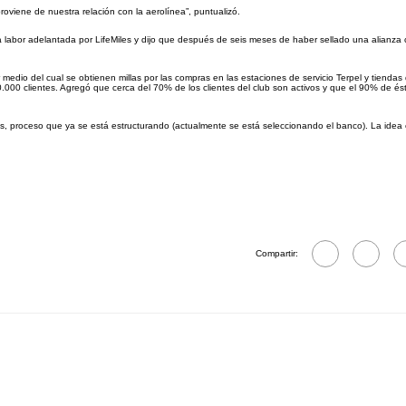
viene de nuestra relación con la aerolínea”, puntualizó.
a labor adelantada por LifeMiles y dijo que después de seis meses de haber sellado una alianza 
r medio del cual se obtienen millas por las compras en las estaciones de servicio Terpel y tiendas
000 clientes. Agregó que cerca del 70% de los clientes del club son activos y que el 90% de ést
es, proceso que ya se está estructurando (actualmente se está seleccionando el banco). La idea 
Compartir: