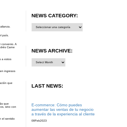
NEWS CATEGORY:
News
alianza.
category:
l país.
r convenio. A
ndrés Carne
NEWS ARCHIVE:
s a estos
 en ingresos
nación que
LAST NEWS:
Más que
E-commerce: Cómo puedes
os, sino con
aumentar las ventas de tu negocio
a través de la experiencia al cliente
n el sentido
08
Feb
2023