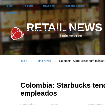
Login
Register
Newsletter
Biblioteca Virtual
International
RETAIL NEWS
Inicio
Retail News
Colombia: Starbucks tendrá más a
Colombia: Starbucks te
empleados
Categorías
Fecha
Comentarios