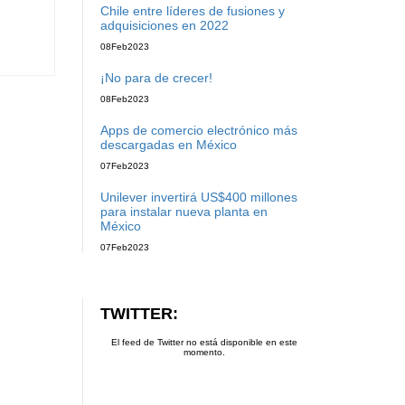
Chile entre líderes de fusiones y
adquisiciones en 2022
08
Feb
2023
¡No para de crecer!
08
Feb
2023
Apps de comercio electrónico más
descargadas en México
07
Feb
2023
Unilever invertirá US$400 millones
para instalar nueva planta en
México
07
Feb
2023
TWITTER:
El feed de Twitter no está disponible en este
momento.