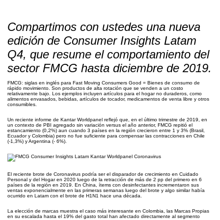
Compartimos con ustedes una nueva
edición de Consumer Insights Latam
Q4, que resume el comportamiento del
sector FMCG hasta diciembre de 2019.
FMCG: siglas en inglés para Fast Moving Consumers Good = Bienes de consumo de
rápido movimiento. Son productos de alta rotación que se venden a un costo
relativamente bajo. Los ejemplos incluyen artículos para el hogar no duraderos, como
alimentos envasados, bebidas, artículos de tocador, medicamentos de venta libre y otros
consumibles.
Un reciente informe de Kantar Worldpanel reflejó que, en el último trimestre de 2019, en
un contexto de PBI agregado sin variación versus el año anterior, FMCG repitió el
estancamiento (0,2%) aun cuando 3 países en la región crecieron entre 1 y 3% (Brasil,
Ecuador y Colombia) pero no fue suficiente para compensar las contracciones en Chile
(-1,3%) y Argentina (- 6%).
El reciente brote de Coronavirus podría ser el disparador de crecimiento en Cuidado
Personal y del Hogar en 2020 luego de la retracción de más de 2 pp del primero en 6
países de la región en 2019. En China, ítems con desinfectantes incrementaron sus
ventas exponencialmente en las primeras semanas luego del brote y algo similar había
ocurrido en Latam con el brote de H1N1 hace una década.
La elección de marcas muestra el caso más interesante en Colombia, las Marcas Propias
en su escalada hasta el 19% del gasto total han afectado directamente al segmento