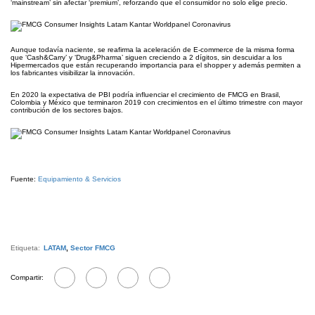
‘mainstream’ sin afectar ‘premium’, reforzando que el consumidor no solo elige precio.
Aunque todavía naciente, se reafirma la aceleración de E-commerce de la misma forma
que ‘Cash&Carry’ y ‘Drug&Pharma’ siguen creciendo a 2 dígitos, sin descuidar a los
Hipermercados que están recuperando importancia para el shopper y además permiten a
los fabricantes visibilizar la innovación.
En 2020 la expectativa de PBI podría influenciar el crecimiento de FMCG en Brasil,
Colombia y México que terminaron 2019 con crecimientos en el último trimestre con mayor
contribución de los sectores bajos.
Fuente:
Equipamiento & Servicios
Etiqueta:
LATAM
,
Sector FMCG
Compartir: