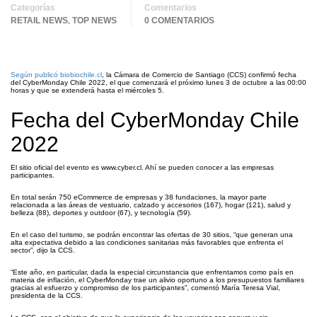
Categorías
Comentarios
RETAIL NEWS
TOP NEWS
0 COMENTARIOS
,
Según publicó biobiochile.cl
, la Cámara de Comercio de Santiago (CCS) confirmó fecha
del CyberMonday Chile 2022, el que comenzará el próximo lunes 3 de octubre a las 00:00
horas y que se extenderá hasta el miércoles 5.
Fecha del CyberMonday Chile
2022
El sitio oficial del evento es www.cyber.cl. Ahí se pueden conocer a las empresas
participantes.
En total serán 750 eCommerce de empresas y 38 fundaciones, la mayor parte
relacionada a las áreas de vestuario, calzado y accesorios (167), hogar (121), salud y
belleza (88), deportes y outdoor (67), y tecnología (59).
En el caso del turismo, se podrán encontrar las ofertas de 30 sitios, “que generan una
alta expectativa debido a las condiciones sanitarias más favorables que enfrenta el
sector”, dijo la CCS.
“Este año, en particular, dada la especial circunstancia que enfrentamos como país en
materia de inflación, el CyberMonday trae un alivio oportuno a los presupuestos familiares
gracias al esfuerzo y compromiso de los participantes”, comentó María Teresa Vial,
presidenta de la CCS.