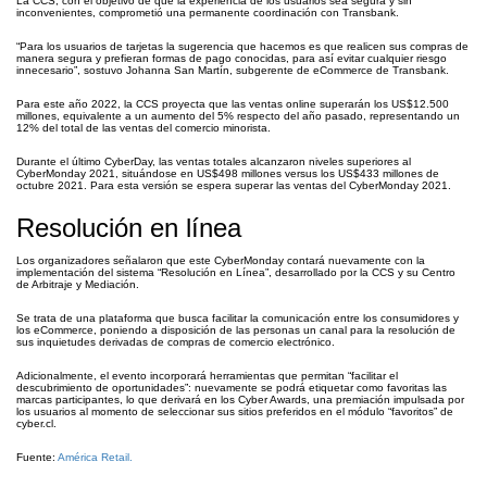
La CCS, con el objetivo de que la experiencia de los usuarios sea segura y sin
inconvenientes, comprometió una permanente coordinación con Transbank.
“Para los usuarios de tarjetas la sugerencia que hacemos es que realicen sus compras de
manera segura y prefieran formas de pago conocidas, para así evitar cualquier riesgo
innecesario”, sostuvo Johanna San Martín, subgerente de eCommerce de Transbank.
Para este año 2022, la CCS proyecta que las ventas online superarán los US$12.500
millones, equivalente a un aumento del 5% respecto del año pasado, representando un
12% del total de las ventas del comercio minorista.
Durante el último CyberDay, las ventas totales alcanzaron niveles superiores al
CyberMonday 2021, situándose en US$498 millones versus los US$433 millones de
octubre 2021. Para esta versión se espera superar las ventas del CyberMonday 2021.
Resolución en línea
Los organizadores señalaron que este CyberMonday contará nuevamente con la
implementación del sistema “Resolución en Línea”, desarrollado por la CCS y su Centro
de Arbitraje y Mediación.
Se trata de una plataforma que busca facilitar la comunicación entre los consumidores y
los eCommerce, poniendo a disposición de las personas un canal para la resolución de
sus inquietudes derivadas de compras de comercio electrónico.
Adicionalmente, el evento incorporará herramientas que permitan “facilitar el
descubrimiento de oportunidades”: nuevamente se podrá etiquetar como favoritas las
marcas participantes, lo que derivará en los Cyber Awards, una premiación impulsada por
los usuarios al momento de seleccionar sus sitios preferidos en el módulo “favoritos” de
cyber.cl.
Fuente:
América Retail.