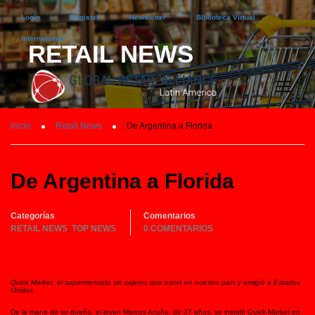
Login
Register
Newsletter
Biblioteca Virtual
International
RETAIL NEWS
Inicio
Retail News
De Argentina a Florida
De Argentina a Florida
Categorías
Comentarios
RETAIL NEWS
TOP NEWS
0 COMENTARIOS
,
Quick Market: el supermercado sin cajeros que nació en nuestro país y emigró a Estados
Unidos.
De la mano de su dueño, el joven Marcos Acuña, de 37 años, se instaló Quick Market en