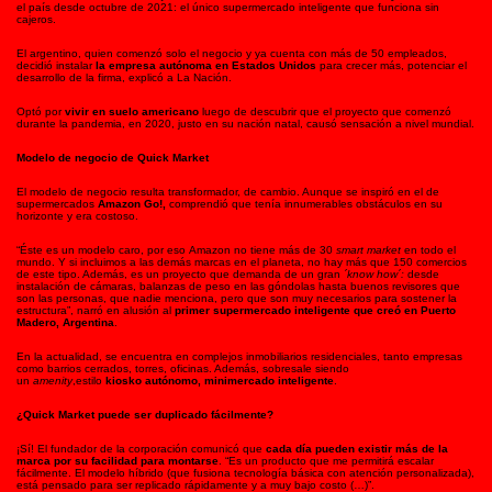
el país desde octubre de 2021: el único supermercado inteligente que funciona sin
cajeros.
El argentino, quien comenzó solo el negocio y ya cuenta con más de 50 empleados,
decidió instalar
la empresa autónoma en Estados Unidos
para crecer más, potenciar el
desarrollo de la firma, explicó a La Nación.
Optó por
vivir en suelo americano
luego de descubrir que el proyecto que comenzó
durante la pandemia, en 2020, justo en su nación natal, causó sensación a nivel mundial.
Modelo de negocio de Quick Market
El modelo de negocio resulta transformador, de cambio. Aunque se inspiró en el de
supermercados
Amazon Go!,
comprendió que tenía innumerables obstáculos en su
horizonte y era costoso.
“Éste es un modelo caro, por eso Amazon no tiene más de 30
smart market
en todo el
mundo. Y si incluimos a las demás marcas en el planeta, no hay más que 150 comercios
de este tipo. Además, es un proyecto que demanda de un gran
´know how´:
desde
instalación de cámaras, balanzas de peso en las góndolas hasta buenos revisores que
son las personas, que nadie menciona, pero que son muy necesarios para sostener la
estructura”, narró en alusión al
primer supermercado inteligente que creó en Puerto
Madero, Argentina
.
En la actualidad, se encuentra en complejos inmobiliarios residenciales, tanto empresas
como barrios cerrados, torres, oficinas. Además, sobresale siendo
un
amenity
,estilo
kiosko autónomo, minimercado inteligente
.
¿Quick Market puede ser duplicado fácilmente?
¡Sí! El fundador de la corporación comunicó que
cada día pueden existir más de la
marca por su facilidad para montarse
. “Es un producto que me permitirá escalar
fácilmente. El modelo híbrido (que fusiona tecnología básica con atención personalizada),
está pensado para ser replicado rápidamente y a muy bajo costo (…)”.