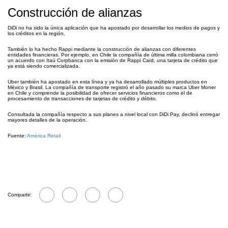
Construcción de alianzas
DiDi no ha sido la única aplicación que ha apostado por desarrollar los medios de pagos y
los créditos en la región.
También lo ha hecho Rappi mediante la construcción de alianzas con diferentes
entidades financieras. Por ejemplo, en Chile la compañía de última milla colombiana cerró
un acuerdo con Itaú Corpbanca con la emisión de Rappi Card, una tarjeta de crédito que
ya está siendo comercializada.
Uber también ha apostado en esta línea y ya ha desarrollado múltiples productos en
México y Brasil. La compañía de transporte registró el año pasado su marca Uber Moner
en Chile y comprende la posibilidad de ofrecer servicios financieros como el de
procesamiento de transacciones de tarjetas de crédito y débito.
Consultada la compañía respecto a sus planes a nivel local con DiDi Pay, declinó entregar
mayores detalles de la operación.
Fuente:
América Retail
Compartir: