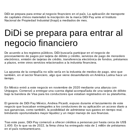
DiDi se prepara para entrar al negocio financiero en el país. La aplicación de transporte
de capitales chinos materializó la inscripción de la marca DiDi Pay ante el Instituto
Nacional de Propiedad Industrial (Inapi) a mediados de mes.
DiDi se prepara para entrar al
negocio financiero
De acuerdo a los registros públicos, DiDi buscaría participar en el negocio de
procesamiento de pagos por tarjeta de débito y crédito, servicios de pago de monedero
electrónico, emisión de tarjetas de crédito, transferencia electrónica de fondos, préstamos
a plazos, entre otros servicios relacionados a la industria financiera.
La apuesta de la compañía no sólo sería en la industria de medios de pago, sino que
también, en el sector financiero, algo que viene desarrollando en América Latina hace un
tiempo.
En México entró a este negocio en noviembre de 2020 mediante una alianza con
Unipagos. Comenzó a entregar una cuenta digital acompañada de una tarjeta de débito
bajo la bandera de Visa para los conductores que estaban registrados en su plataforma.
El gerente de DiDi Pay México, Andrea Picardi, expuso durante el lanzamiento de este
negocio que buscaban entregarles a los conductores de su aplicación un acceso diario a
sus ganancias, como también, la posibilidad de administrar sus gastos en tiempo real,
brindando oportunidades mayor liquidez y un mejor manejo de sus finanzas.
Tras este paso, DiDi Pay comenzó a ofrecer créditos a personas por hasta cerca de US$
1.400. En lo que va de 2022, la firma china ha entregado más de 1 millón de préstamos
en el país norteamericano.