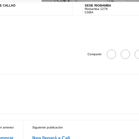
E CALLAO
SEDE RIOBAMBA
Riobamba 1276
CABA
Compartir:
n anterior
Siguiente publicación
omprar
Ikea llegará a Cali