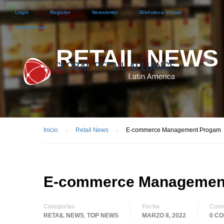
Login
Register
Newsletter
Biblioteca Virtual
International
RETAIL NEWS
Inicio
Retail News
E-commerce Management Progam
E-commerce Managemen
Categorías
Fecha
Come
RETAIL NEWS
TOP NEWS
MARZO 8, 2022
0 C
,