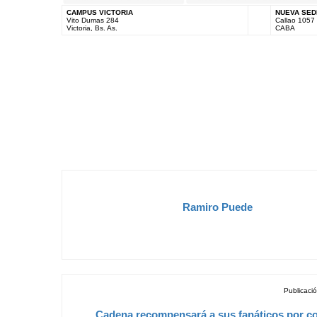
CAMPUS VICTORIA
NUEVA SED
Vito Dumas 284
Callao 1057
Victoria, Bs. As.
CABA
Ramiro Puede
Publicació
Cadena recompensará a sus fanáticos por c