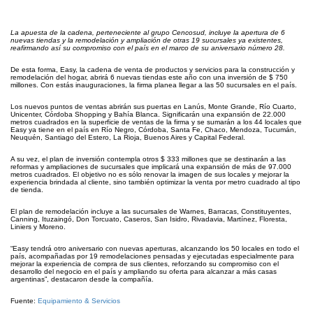
La apuesta de la cadena, perteneciente al grupo Cencosud, incluye la apertura de 6
nuevas tiendas y la remodelación y ampliación de otras 19 sucursales ya existentes,
reafirmando así su compromiso con el país en el marco de su aniversario número 28.
De esta forma, Easy, la cadena de venta de productos y servicios para la construcción y
remodelación del hogar, abrirá 6 nuevas tiendas este año con una inversión de $ 750
millones. Con estás inauguraciones, la firma planea llegar a las 50 sucursales en el país.
Los nuevos puntos de ventas abrirán sus puertas en Lanús, Monte Grande, Río Cuarto,
Unicenter, Córdoba Shopping y Bahía Blanca. Significarán una expansión de 22.000
metros cuadrados en la superficie de ventas de la firma y se sumarán a los 44 locales que
Easy ya tiene en el país en Río Negro, Córdoba, Santa Fe, Chaco, Mendoza, Tucumán,
Neuquén, Santiago del Estero, La Rioja, Buenos Aires y Capital Federal.
A su vez, el plan de inversión contempla otros $ 333 millones que se destinarán a las
reformas y ampliaciones de sucursales que implicará una expansión de más de 97.000
metros cuadrados. El objetivo no es sólo renovar la imagen de sus locales y mejorar la
experiencia brindada al cliente, sino también optimizar la venta por metro cuadrado al tipo
de tienda.
El plan de remodelación incluye a las sucursales de Warnes, Barracas, Constituyentes,
Canning, Ituzaingó, Don Torcuato, Caseros, San Isidro, Rivadavia, Martínez, Floresta,
Liniers y Moreno.
“Easy tendrá otro aniversario con nuevas aperturas, alcanzando los 50 locales en todo el
país, acompañadas por 19 remodelaciones pensadas y ejecutadas especialmente para
mejorar la experiencia de compra de sus clientes, reforzando su compromiso con el
desarrollo del negocio en el país y ampliando su oferta para alcanzar a más casas
argentinas”, destacaron desde la compañía.
Fuente:
Equipamiento & Servicios