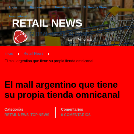
Login
Register
Newsletter
Biblioteca Virtual
International
RETAIL NEWS
Inicio
Retail News
El mall argentino que tiene su propia tienda omnicanal
El mall argentino que tiene
su propia tienda omnicanal
Categorías
Comentarios
RETAIL NEWS
TOP NEWS
0 COMENTARIOS
,