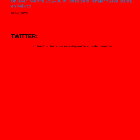
Unilever invertirá US$400 millones para instalar nueva planta
en México
07
Feb
2023
TWITTER:
El feed de Twitter no está disponible en este momento.