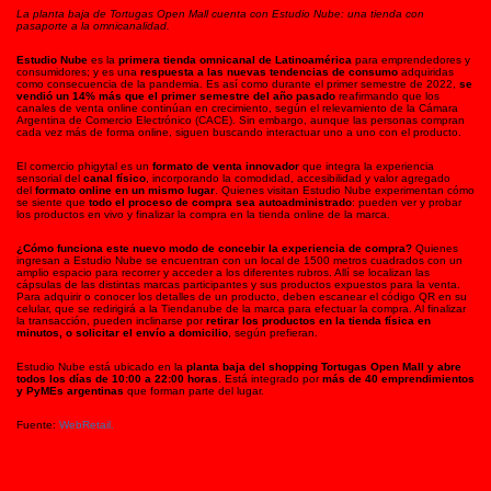
La planta baja de Tortugas Open Mall cuenta con Estudio Nube: una tienda con
pasaporte a la omnicanalidad.
Estudio Nube
es la
primera tienda omnicanal de Latinoamérica
para emprendedores y
consumidores; y es una
respuesta a las nuevas tendencias de consumo
adquiridas
como consecuencia de la pandemia. Es así como durante el primer semestre de 2022,
se
vendió un 14% más que el primer semestre del año pasado
reafirmando que los
canales de venta online continúan en crecimiento, según el relevamiento de la Cámara
Argentina de Comercio Electrónico (CACE). Sin embargo, aunque las personas compran
cada vez más de forma online, siguen buscando interactuar uno a uno con el producto.
El comercio phigytal es un
formato de venta innovador
que integra la experiencia
sensorial del
canal físico
, incorporando la comodidad, accesibilidad y valor agregado
del
formato online en un mismo lugar
. Quienes visitan Estudio Nube experimentan cómo
se siente que
todo el proceso de compra sea autoadministrado
: pueden ver y probar
los productos en vivo y finalizar la compra en la tienda online de la marca.
¿Cómo funciona este nuevo modo de concebir la experiencia de compra?
Quienes
ingresan a Estudio Nube se encuentran con un local de 1500 metros cuadrados con un
amplio espacio para recorrer y acceder a los diferentes rubros. Allí se localizan las
cápsulas de las distintas marcas participantes y sus productos expuestos para la venta.
Para adquirir o conocer los detalles de un producto, deben escanear el código QR en su
celular, que se redirigirá a la Tiendanube de la marca para efectuar la compra. Al finalizar
la transacción, pueden inclinarse por
retirar los productos en la tienda física en
minutos, o solicitar el envío a domicilio
, según prefieran.
Estudio Nube está ubicado en la
planta baja del shopping Tortugas Open Mall y abre
todos los días de 10:00 a 22:00 horas
. Está integrado por
más de 40 emprendimientos
y PyMEs argentinas
que forman parte del lugar.
Fuente:
WebRetail.