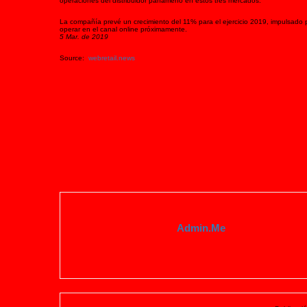
operaciones del distribuidor panameño en estos tres mercados.
La compañía prevé un crecimiento del 11% para el ejercicio 2019, impulsado 
operar en el canal online próximamente.
5 Mar. de 2019
Source:
webretail.news
Admin.me