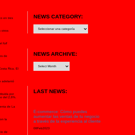
NEWS CATEGORY:
co en tres
News
category:
 otros
 el
full
NEWS ARCHIVE:
les de
osta Rica, El
o adelantó
LAST NEWS:
ituida por
so del 2,6%.
venta de La
E-commerce: Cómo puedes
aumentar las ventas de tu negocio
on la
a través de la experiencia al cliente
08
Feb
2023
cio de