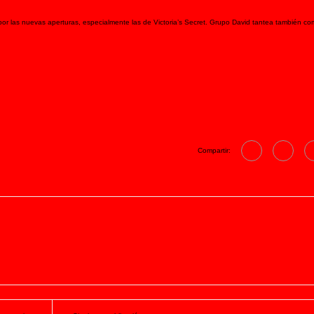
por las nuevas aperturas, especialmente las de Victoria’s Secret. Grupo David tantea también c
Compartir: