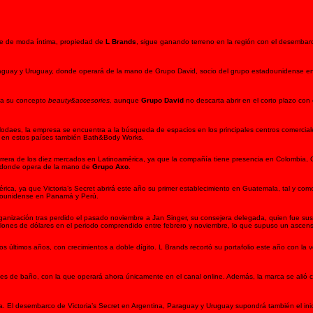
se de moda íntima, propiedad de
L Brands
, sigue ganando terreno en la región con el desembar
araguay y Uruguay, donde operará de la mano de Grupo David, socio del grupo estadounidense en
 a su concepto
beauty&accesories
,
aunque
Grupo David
no descarta abrir en el corto plazo con
a Modaes, la empresa se encuentra a la búsqueda de espacios en los principales centros comercia
r en estos países también Bath&Body Works.
arrera de los diez mercados en Latinoamérica, ya que la compañía tiene presencia en Colombia, C
, donde opera de la mano de
Grupo Axo
.
ca, ya que Victoria’s Secret abrirá este año su primer establecimiento en Guatemala, tal y com
adounidense en Panamá y Perú.
rganización tras perdido el pasado noviembre a Jan Singer, su consejera delegada, quien fue sust
llones de dólares en el periodo comprendido entre febrero y noviembre, lo que supuso un ascen
 últimos años, con crecimientos a doble dígito. L Brands recortó su portafolio este año con la 
ajes de baño, con la que operará ahora únicamente en el canal online. Además, la marca se alió c
. El desembarco de Victoria’s Secret en Argentina, Paraguay y Uruguay supondrá también el ini