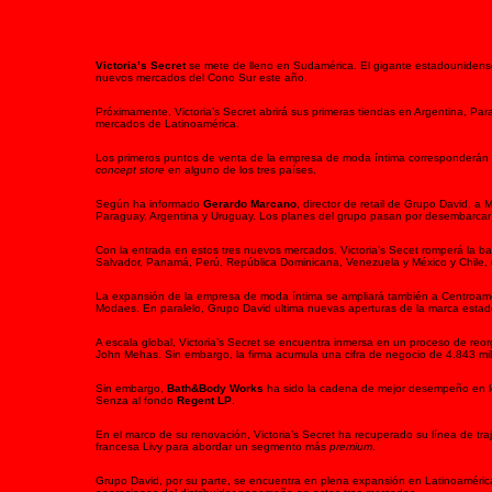
Victoria’s Secret
se mete de lleno en Sudamérica. El gigante estadouniden
nuevos mercados del Cono Sur este año.
Próximamente, Victoria’s Secret abrirá sus primeras tiendas en Argentina, P
mercados de Latinoamérica.
Los primeros puntos de venta de la empresa de moda íntima corresponderán
concept store
en alguno de los tres países.
Según ha informado
Gerardo Marcano
, director de retail de Grupo David, 
Paraguay, Argentina y Uruguay. Los planes del grupo pasan por desembarca
Con la entrada en estos tres nuevos mercados, Victoria’s Secet romperá la b
Salvador, Panamá, Perú, República Dominicana, Venezuela y México y Chile
La expansión de la empresa de moda íntima se ampliará también a Centroaméri
Modaes. En paralelo, Grupo David ultima nuevas aperturas de la marca est
A escala global, Victoria’s Secret se encuentra inmersa en un proceso de reo
John Mehas. Sin embargo, la firma acumula una cifra de negocio de 4.843 mi
Sin embargo,
Bath&Body Works
ha sido la cadena de mejor desempeño en los
Senza al fondo
Regent LP
.
En el marco de su renovación, Victoria’s Secret ha recuperado su línea de tr
francesa Livy para abordar un segmento más
premium
.
Grupo David, por su parte, se encuentra en plena expansión en Latinoamérica