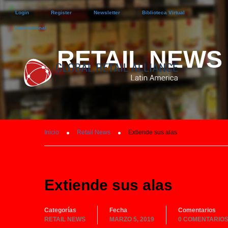
Login
Register
Newsletter
Biblioteca Virtual
International
RETAIL NEWS
Inicio
Retail News
Extiende sus alas
Extiende sus alas
Categorías
Fecha
Comentarios
RETAIL NEWS
MARZO 5, 2019
0 COMENTARIO