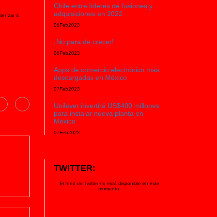
Chile entre líderes de fusiones y
adquisiciones en 2022
omenzar a
08
Feb
2023
¡No para de crecer!
08
Feb
2023
Apps de comercio electrónico más
descargadas en México
07
Feb
2023
Unilever invertirá US$400 millones
para instalar nueva planta en
México
07
Feb
2023
TWITTER:
El feed de Twitter no está disponible en este
momento.