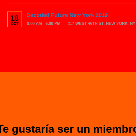
Decoded Future New York 2019
18
9:00 AM - 6:00 PM
117 WEST 46TH ST, NEW YORK, NY 
OCT
Te gustaría ser un miembr