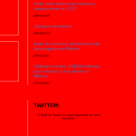
Chile entre líderes de fusiones y
adquisiciones en 2022
08
Feb
2023
¡No para de crecer!
08
Feb
2023
Apps de comercio electrónico más
descargadas en México
07
Feb
2023
Unilever invertirá US$400 millones
para instalar nueva planta en
México
07
Feb
2023
TWITTER:
El feed de Twitter no está disponible en este
momento.