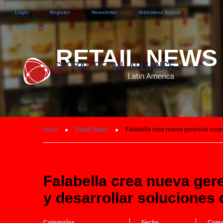
Login
Register
Newsletter
Biblioteca Virtual
International
RETAIL NEWS
Inicio
Retail News
Falabella crea nueva gerencia corpo
Falabella crea nueva ger
y desarrollar soluciones 
Categorías
Fecha
Come