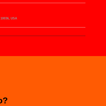
10036, USA
o?