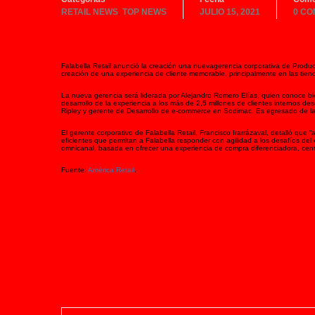
RETAIL NEWS
TOP NEWS
JULIO 15, 2021
0 CO
,
Falabella Retail anunció la creación una nuevagerencia corporativa de Product
creación de una experiencia de cliente memorable, principalmente en las tie
La nueva gerencia será liderada por Alejandro Romero Elías, quien conoce bie
desarrollo de la experiencia a los más de 2,5 millones de clientes internos
Ripley y gerente de Desarrollo de e-commerce en Sodimac. Es egresado de la
El gerente corporativo de Falabella Retail, Francisco Irarrázaval, detalló que “
eficientes que permitan a Falabella responder con agilidad a los desafíos del
omnicanal, basada en ofrecer una experiencia de compra diferenciadora, centra
Fuente:
América Retail
.