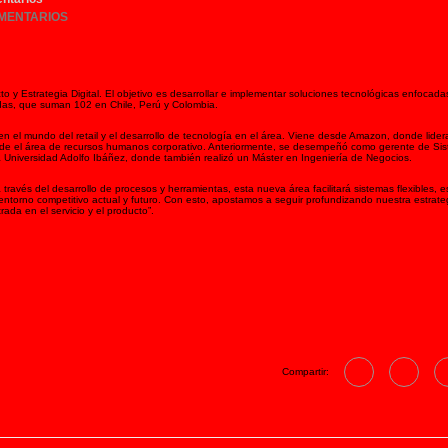
MENTARIOS
o y Estrategia Digital. El objetivo es desarrollar e implementar soluciones tecnológicas enfocada
ndas, que suman 102 en Chile, Perú y Colombia.
n el mundo del retail y el desarrollo de tecnología en el área. Viene desde Amazon, donde lider
 desde el área de recursos humanos corporativo. Anteriormente, se desempeñó como gerente de Si
 Universidad Adolfo Ibáñez, donde también realizó un Máster en Ingeniería de Negocios.
a través del desarrollo de procesos y herramientas, esta nueva área facilitará sistemas flexibles, e
 entorno competitivo actual y futuro. Con esto, apostamos a seguir profundizando nuestra estrate
da en el servicio y el producto”.
Compartir: