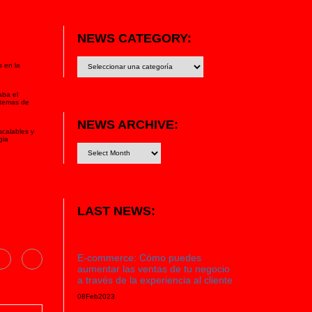
NEWS CATEGORY:
News
s en la
category:
aba el
stemas de
NEWS ARCHIVE:
scalables y
gia
LAST NEWS:
E-commerce: Cómo puedes
aumentar las ventas de tu negocio
a través de la experiencia al cliente
08
Feb
2023