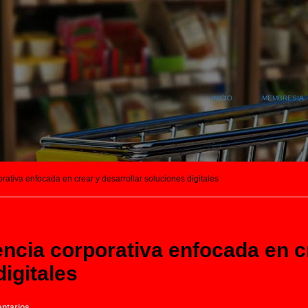
INICIO
MEMBRESIA
rativa enfocada en crear y desarrollar soluciones digitales
encia corporativa enfocada en c
digitales
ntarios