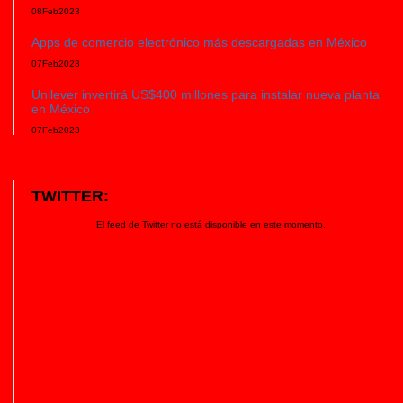
08
Feb
2023
Apps de comercio electrónico más descargadas en México
07
Feb
2023
Unilever invertirá US$400 millones para instalar nueva planta
en México
07
Feb
2023
TWITTER:
El feed de Twitter no está disponible en este momento.