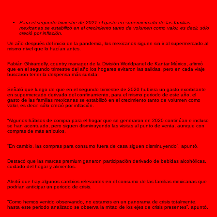
Para el segundo trimestre de 2021 el gasto en supermercado de las familias
mexicanas se estabilizó en el crecimiento tanto de volumen como valor, es decir, sólo
creció por inflación.
Un año después del inicio de la pandemia, los mexicanos siguen sin ir al supermercado al
mismo nivel que lo hacían antes.
Fabián Ghirardelly, country manager de la División Worldpanel de Kantar México, afirmó
que en el segundo trimestre del año los hogares evitaron las salidas, pero en cada viaje
buscaron tener la despensa más surtida.
Señaló que luego de que en el segundo trimestre de 2020 hubiera un gasto exorbitante
en supermercado derivado del confinamiento, para el mismo periodo de este año, el
gasto de las familias mexicanas se estabilizó en el crecimiento tanto de volumen como
valor, es decir, sólo creció por inflación.
“Algunos hábitos de compra para el hogar que se generaron en 2020 continúan e incluso
se han acentuado, pero siguen disminuyendo las visitas al punto de venta, aunque con
compras de más artículos.
“En cambio, las compras para consumo fuera de casa siguen disminuyendo”, apuntó.
Destacó que las marcas premium ganaron participación derivado de bebidas alcohólicas,
cuidado del hogar y alimentos.
Alertó que hay algunos cambios relevantes en el consumo de las familias mexicanas que
podrían anticipar un periodo de crisis.
“Como hemos venido observando, no estamos en un panorama de crisis totalmente,
hasta este periodo analizado se observa la mitad de los ejes de crisis presentes”, apuntó.