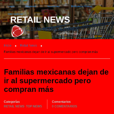
Login
Register
Newsletter
Biblioteca Virtual
International
RETAIL NEWS
Inicio
Retail News
Familias mexicanas dejan de ir al supermercado pero compran más
Familias mexicanas dejan de
ir al supermercado pero
compran más
Categorías
Comentarios
RETAIL NEWS
TOP NEWS
0 COMENTARIOS
,