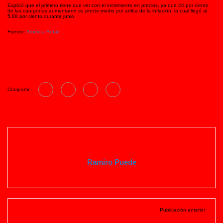
Explicó que el primero tiene que ver con el incremento en precios, ya que 44 por ciento
de las categorías aumentaron su precio medio por arriba de la inflación, la cual llegó al
5.88 por ciento durante junio.
Fuente:
América Retail
Compartir:
Ramiro Puede
Publicación anterior