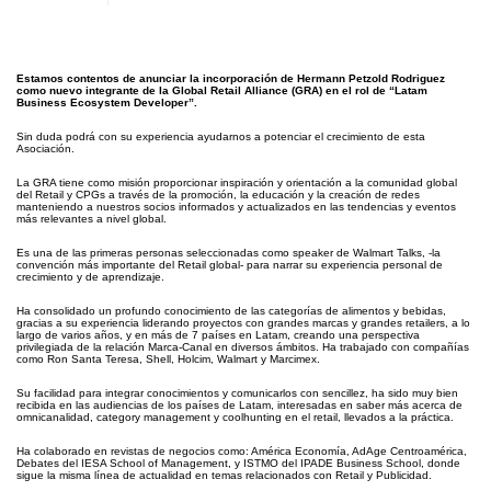
Estamos contentos de anunciar la incorporación de Hermann Petzold Rodriguez
como nuevo integrante de la Global Retail Alliance (GRA) en el rol de “Latam
Business Ecosystem Developer”.
Sin duda podrá con su experiencia ayudarnos a potenciar el crecimiento de esta
Asociación.
La GRA tiene como misión proporcionar inspiración y orientación a la comunidad global
del Retail y CPGs a través de la promoción, la educación y la creación de redes
manteniendo a nuestros socios informados y actualizados en las tendencias y eventos
más relevantes a nivel global.
Es una de las primeras personas seleccionadas como speaker de Walmart Talks, -la
convención más importante del Retail global- para narrar su experiencia personal de
crecimiento y de aprendizaje.
Ha consolidado un profundo conocimiento de las categorías de alimentos y bebidas,
gracias a su experiencia liderando proyectos con grandes marcas y grandes retailers, a lo
largo de varios años, y en más de 7 países en Latam, creando una perspectiva
privilegiada de la relación Marca-Canal en diversos ámbitos. Ha trabajado con compañías
como Ron Santa Teresa, Shell, Holcim, Walmart y Marcimex.
Su facilidad para integrar conocimientos y comunicarlos con sencillez, ha sido muy bien
recibida en las audiencias de los países de Latam, interesadas en saber más acerca de
omnicanalidad, category management y coolhunting en el retail, llevados a la práctica.
Ha colaborado en revistas de negocios como: América Economía, AdAge Centroamérica,
Debates del IESA School of Management, y ISTMO del IPADE Business School, donde
sigue la misma línea de actualidad en temas relacionados con Retail y Publicidad.