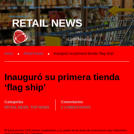
Login
Register
Newsletter
Biblioteca Virtual
International
RETAIL NEWS
Inicio
Retail News
Inauguró su primera tienda ‘flag ship’
Inauguró su primera tienda
‘flag ship’
Categorías
Comentarios
RETAIL NEWS
TOP NEWS
0 COMENTARIOS
,
El local posee 218 metros cuadrados y es parte de la serie de inversiones que Skechers
está haciendo en Colombia.