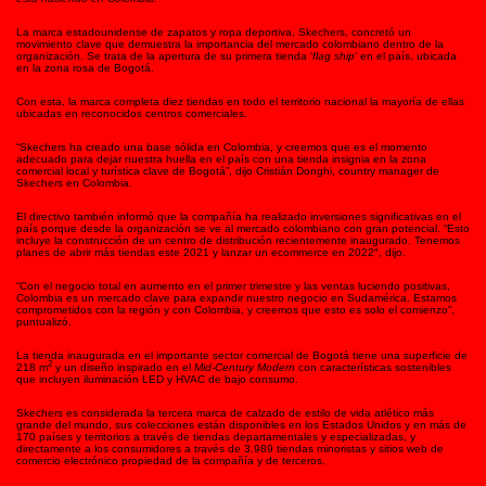
La marca estadounidense de zapatos y ropa deportiva, Skechers, concretó un
movimiento clave que demuestra la importancia del mercado colombiano dentro de la
organización. Se trata de la apertura de su primera tienda ‘
flag ship
‘ en el país, ubicada
en la zona rosa de Bogotá.
Con esta, la marca completa diez tiendas en todo el territorio nacional la mayoría de ellas
ubicadas en reconocidos centros comerciales.
“Skechers ha creado una base sólida en Colombia, y creemos que es el momento
adecuado para dejar nuestra huella en el país con una tienda insignia en la zona
comercial local y turística clave de Bogotá”, dijo Cristián Donghi, country manager de
Skechers en Colombia.
El directivo también informó que la compañía ha realizado inversiones significativas en el
país porque desde la organización se ve al mercado colombiano con gran potencial. “Esto
incluye la construcción de un centro de distribución recientemente inaugurado. Tenemos
planes de abrir más tiendas este 2021 y lanzar un ecommerce en 2022″, dijo.
“Con el negocio total en aumento en el primer trimestre y las ventas luciendo positivas,
Colombia es un mercado clave para expandir nuestro negocio en Sudamérica. Estamos
comprometidos con la región y con Colombia, y creemos que esto es solo el comienzo”,
puntualizó.
La tienda inaugurada en el importante sector comercial de Bogotá tiene una superficie de
2
218 m
y un diseño inspirado en el
Mid-Century Modern
con características sostenibles
que incluyen iluminación LED y HVAC de bajo consumo.
Skechers es considerada la tercera marca de calzado de estilo de vida atlético más
grande del mundo, sus colecciones están disponibles en los Estados Unidos y en más de
170 países y territorios a través de tiendas departamentales y especializadas, y
directamente a los consumidores a través de 3.989 tiendas minoristas y sitios web de
comercio electrónico propiedad de la compañía y de terceros.