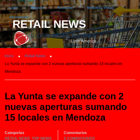
Login
Register
Newsletter
Biblioteca Virtual
International
RETAIL NEWS
Inicio
Retail News
La Yunta se expande con 2 nuevas aperturas sumando 15 locales en
Mendoza
La Yunta se expande con 2
nuevas aperturas sumando
15 locales en Mendoza
Categorías
Comentarios
RETAIL NEWS
TOP NEWS
0 COMENTARIOS
,