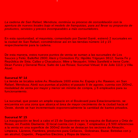
La cadena de San Rafael, Mendoza, continúa su proceso de consolidación con la
apertura de nuevos locales bajo el modelo de franquicias, para así llevar su propuesta de
productos, servicios y precios incomparables a más consumidores.
En esta oportunidad, el mayorista, comandado por Daniel Garré, estrenó 2 sucursales en
la ciudad de San Rafael, convirtiéndose así en las tiendas número 14 y 15
respectivamente para la cadena.
De esta manera, estos nuevos puntos de venta se suman a las sucursales de Los
Sauces y Feliú; Balloffet 2800; Alem y Comodoro Py; Hipólito Yrigoyen 3612; Santa Fe y
República de Siria; Callao y Chacabuco; Mitre y Neuquén; Vélez Sarsfield e Irene Curie;
Dean Funes y General Roca; Salto de Las Rosas; Sucursal Virtual; 9 de Julio 1113; y Villa
Atuel.
Sucursal N° 14
La tienda se localiza sobre Av. Rivadavia 1600 entre Av. Espejo y Av. Rawson, en San
Rafael, Mendoza. Abrió sus puertas al público el pasado 6 de agosto, cuenta con 300m2,
modalidad de venta por mayor y menor sin mínimo de compra, y 6 empleados para su
funcionamiento.
La sucursal, que posee un amplio espacio en el Boulevard para Estacionamiento, se
encuentra en una zona que abarca el área de mayor crecimiento de la ciudad hacia el
Oeste, donde se han incrementado exponencialmente la cantidad de barrios privados.
Sucursal N° 15
La inauguración se llevó a cabo el 15 de Septiembre en la esquina de Balcarce y Ortiz de
Rosas, en Pueblo Diamante. El local cuenta con 2 cajas, 7 empleados y 8.500 referencias
a la venta en una superficie de 300m2 donde se destacan los sectores de Almacén,
Limpieza, Lácteos, Fiambres, productos para Celíacos, Golosinas, Bazar, Bebidas con y
sin alcohol, Copetín, Pequeños Electros, y Ropa de blanco.