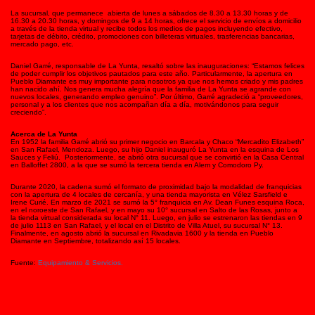
La sucursal, que permanece abierta de lunes a sábados de 8.30 a 13.30 horas y de
16.30 a 20.30 horas, y domingos de 9 a 14 horas, ofrece el servicio de envíos a domicilio
a través de la tienda virtual y recibe todos los medios de pagos incluyendo efectivo,
tarjetas de débito, crédito, promociones con billeteras virtuales, trasferencias bancarias,
mercado pago, etc.
Daniel Garré, responsable de La Yunta, resaltó sobre las inauguraciones: “Estamos felices
de poder cumplir los objetivos pautados para este año. Particularmente, la apertura en
Pueblo Diamante es muy importante para nosotros ya que nos hemos criado y mis padres
han nacido ahí. Nos genera mucha alegría que la familia de La Yunta se agrande con
nuevos locales, generando empleo genuino”. Por último, Garré agradeció a “proveedores,
personal y a los clientes que nos acompañan día a día, motivándonos para seguir
creciendo”.
Acerca de La Yunta
En 1952 la familia Garré abrió su primer negocio en Barcala y Chaco “Mercadito Elizabeth”
en San Rafael, Mendoza. Luego, su hijo Daniel inauguró La Yunta en la esquina de Los
Sauces y Feliú. Posteriormente, se abrió otra sucursal que se convirtió en la Casa Central
en Balloffet 2800, a la que se sumó la tercera tienda en Alem y Comodoro Py.
Durante 2020, la cadena sumó el formato de proximidad bajo la modalidad de franquicias
con la apertura de 4 locales de cercanía, y una tienda mayorista en Vélez Sarsfield e
Irene Curié. En marzo de 2021 se sumó la 5° franquicia en Av. Dean Funes esquina Roca,
en el noroeste de San Rafael, y en mayo su 10° sucursal en Salto de las Rosas, junto a
la tienda virtual considerada su local N° 11. Luego, en julio se estrenaron las tiendas en 9
de julio 1113 en San Rafael, y el local en el Distrito de Villa Atuel, su sucursal N° 13.
Finalmente, en agosto abrió la sucursal en Rivadavia 1600 y la tienda en Pueblo
Diamante en Septiembre, totalizando así 15 locales.
Fuente:
Equipamiento & Servicios.