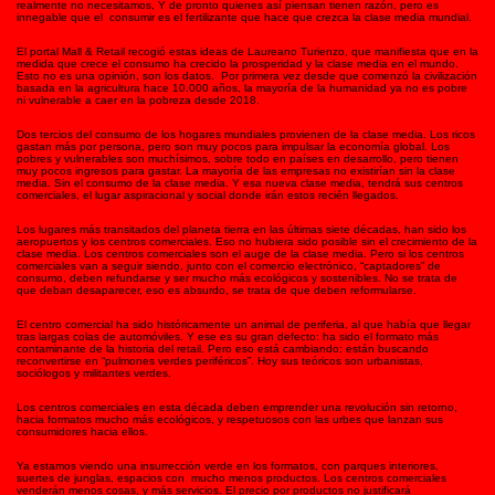
realmente no necesitamos, Y de pronto quienes así piensan tienen razón, pero es
innegable que el consumir es el fertilizante que hace que crezca la clase media mundial.
El portal Mall & Retail recogió estas ideas de Laureano Turienzo, que manifiesta que en la
medida que crece el consumo ha crecido la prosperidad y la clase media en el mundo.
Esto no es una opinión, son los datos. Por primera vez desde que comenzó la civilización
basada en la agricultura hace 10.000 años, la mayoría de la humanidad ya no es pobre
ni vulnerable a caer en la pobreza desde 2018.
Dos tercios del consumo de los hogares mundiales provienen de la clase media. Los ricos
gastan más por persona, pero son muy pocos para impulsar la economía global. Los
pobres y vulnerables son muchísimos, sobre todo en países en desarrollo, pero tienen
muy pocos ingresos para gastar. La mayoría de las empresas no existirían sin la clase
media. Sin el consumo de la clase media. Y esa nueva clase media, tendrá sus centros
comerciales, el lugar aspiracional y social donde irán estos recién llegados.
Los lugares más transitados del planeta tierra en las últimas siete décadas, han sido los
aeropuertos y los centros comerciales. Eso no hubiera sido posible sin el crecimiento de la
clase media. Los centros comerciales son el auge de la clase media. Pero si los centros
comerciales van a seguir siendo, junto con el comercio electrónico, “captadores” de
consumo, deben refundarse y ser mucho más ecológicos y sostenibles. No se trata de
que deban desaparecer, eso es absurdo, se trata de que deben reformularse.
El centro comercial ha sido históricamente un animal de periferia, al que había que llegar
tras largas colas de automóviles. Y ese es su gran defecto: ha sido el formato más
contaminante de la historia del retail. Pero eso está cambiando: están buscando
reconvertirse en “pulmones verdes periféricos”. Hoy sus teóricos son urbanistas,
sociólogos y militantes verdes.
Los centros comerciales en esta década deben emprender una revolución sin retorno,
hacia formatos mucho más ecológicos, y respetuosos con las urbes que lanzan sus
consumidores hacia ellos.
Ya estamos viendo una insurrección verde en los formatos, con parques interiores,
suertes de junglas, espacios con mucho menos productos. Los centros comerciales
venderán menos cosas, y más servicios. El precio por productos no justificará