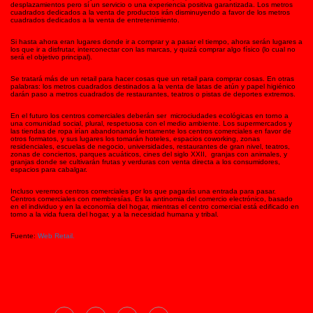
desplazamientos pero sí un servicio o una experiencia positiva garantizada. Los metros
cuadrados dedicados a la venta de productos irán disminuyendo a favor de los metros
cuadrados dedicados a la venta de entretenimiento.
Si hasta ahora eran lugares donde ir a comprar y a pasar el tiempo, ahora serán lugares a
los que ir a disfrutar, interconectar con las marcas, y quizá comprar algo físico (lo cual no
será el objetivo principal).
Se tratará más de un retail para hacer cosas que un retail para comprar cosas. En otras
palabras: los metros cuadrados destinados a la venta de latas de atún y papel higiénico
darán paso a metros cuadrados de restaurantes, teatros o pistas de deportes extremos.
En el futuro los centros comerciales deberán ser microciudades ecológicas en torno a
una comunidad social, plural, respetuosa con el medio ambiente. Los supermercados y
las tiendas de ropa irían abandonando lentamente los centros comerciales en favor de
otros formatos, y sus lugares los tomarán hoteles, espacios coworking, zonas
residenciales, escuelas de negocio, universidades, restaurantes de gran nivel, teatros,
zonas de conciertos, parques acuáticos, cines del siglo XXII, granjas con animales, y
granjas donde se cultivarán frutas y verduras con venta directa a los consumidores,
espacios para cabalgar.
Incluso veremos centros comerciales por los que pagarás una entrada para pasar.
Centros comerciales con membresías. Es la antinomia del comercio electrónico, basado
en el individuo y en la economía del hogar, mientras el centro comercial está edificado en
torno a la vida fuera del hogar, y a la necesidad humana y tribal.
Fuente:
Web Retail.