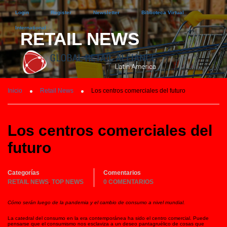
Login
Register
Newsletter
Biblioteca Virtual
International
RETAIL NEWS
Inicio
Retail News
Los centros comerciales del futuro
Los centros comerciales del
futuro
Categorías
Comentarios
RETAIL NEWS
TOP NEWS
0 COMENTARIOS
,
Cómo serán luego de la pandemia y el cambio de consumo a nivel mundial.
La catedral del consumo en la era contemporánea ha sido el centro comercial. Puede
pensarse que el consumismo nos esclaviza a un deseo pantagruélico de cosas que