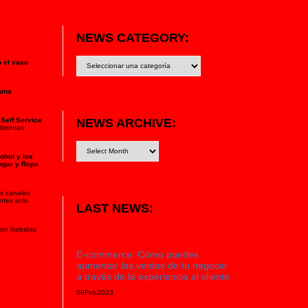
NEWS CATEGORY:
News
o el vaso
category:
 una
NEWS ARCHIVE:
 Self Service
istintas
ohol y los
ogar y Ropa
s canales
ntes solo
LAST NEWS:
 son Bebidas
E-commerce: Cómo puedes
aumentar las ventas de tu negocio
a través de la experiencia al cliente
08
Feb
2023