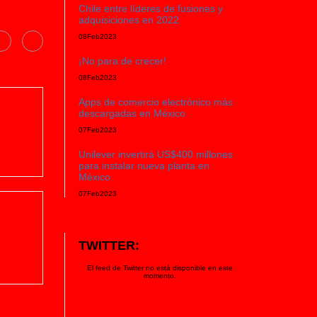
Chile entre líderes de fusiones y
adquisiciones en 2022
08
Feb
2023
¡No para de crecer!
08
Feb
2023
Apps de comercio electrónico más
descargadas en México
07
Feb
2023
Unilever invertirá US$400 millones
para instalar nueva planta en
México
07
Feb
2023
TWITTER:
El feed de Twitter no está disponible en este
momento.