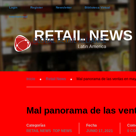
Login
Register
Newsletter
Biblioteca Virtual
International
RETAIL NEWS
Inicio
Retail News
Mal panorama de las ventas en ma
Mal panorama de las ven
Categorías
Fecha
Come
RETAIL NEWS
TOP NEWS
JUNIO 17, 2021
0 C
,