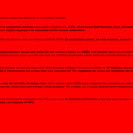
itivos según los datos de la consultora Scentia.
r la consultora Scentia
haya dado negativo en
-3,5%, en el canal Self Service, pero, mirand
n la caída respecto a lo sucedido en los meses anteriores.
ida del stockeo visto en marzo y abril de 2020.
El acumulado anual, de esta manera, muestra
pendientes arroja una caída de las ventas similar en AMBA y el Interior, pero en el canal
 quizás pueda tener que ver con que las cadenas regionales están abriendo nuevas tiendas en d
tes) durante el mes de mayo solo dos canastas exhiben números positivos: la de
bebidas sin alc
ación y Perecederos es el que más cae con más de 7%, seguidos de cerca por Limpieza de H
a, más de un 15%. Al tomar
mayo 2021 versus mayo 2020 para comparar las canastas en ambo
 las únicas tres que exhiben cifras positivas. En cambio, en el canal autoservicios independie
 en el Interior la categoría que más cayó es la de Bebidas con Alcohol, y las dos que crecieron
ose, ya rozando el 40%.