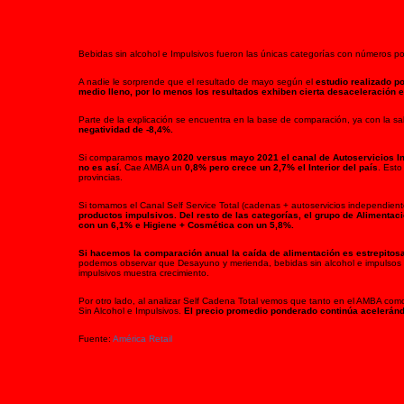
Bebidas sin alcohol e Impulsivos fueron las únicas categorías con números pos
A nadie le sorprende que el resultado de mayo según el
estudio realizado po
medio lleno, por lo menos los resultados exhiben cierta desaceleración e
Parte de la explicación se encuentra en la base de comparación, ya con la sal
negatividad de -8,4%.
Si comparamos
mayo 2020 versus mayo 2021 el canal de Autoservicios Inde
no es así.
Cae AMBA un
0,8% pero crece un 2,7% el Interior del país
. Esto
provincias.
Si tomamos el Canal Self Service Total (cadenas + autoservicios independien
productos impulsivos. Del resto de las categorías, el grupo de Aliment
con un 6,1% e Higiene + Cosmética con un 5,8%.
Si hacemos la comparación anual la caída de alimentación es estrepitos
podemos observar que Desayuno y merienda, bebidas sin alcohol e impulsos son
impulsivos muestra crecimiento.
Por otro lado, al analizar Self Cadena Total vemos que tanto en el AMBA como
Sin Alcohol e Impulsivos.
El precio promedio ponderado continúa aceleránd
Fuente:
América Retail