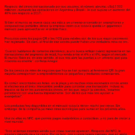
Respecto del dinero transaccionado por sus usuarios, el número abruma: u$s17.500
millones –sumando las operaciones en Argentina y Brasil–, lo que supuso un aumento del
48% con respecto a 2017.
Si bien el mundo se mueve cada vez más a un universo encerrado en smartphones y
computadoras portátiles, desde la empresa creen que todavía queda un gigantesco
mercado para aprovechar en el ámbito físico.
Productos como los pagos QR o los POS para móviles son de los que mayor crecimiento
han registrado. Es claro, al final de ese arcoiris puede haber una verdadera mina de oro.
“Cuando hablamos de comercio electrónico, si uno busca reflejar cuánto representa en las
transacciones del segmento de retail, hoy ronda entre el 4% y el 6%, según el mercado.
El mundo físico es, en este sentido, el que nos abre las puertas a un universo que para
nosotros es enorme”, confiesa Arregui.
De los cientos de miles de negocios que hoy se han sumado al fenómeno QR, la gran
mayoría corresponden a emprendimientos de pequeños y medianos comerciantes.
Es común encontrarlos en ferias, en la playa y en muchos otros escenarios donde antes
el efectivo era el único intercambio posible para concretar una transacción. Incluso su
impacto se da en los autoservicios chinos, en los que, según la directiva, “estamos
penetrando con una fuerza impresionante. Son de los que más nos ayudan a
evangelizar”.
Los productos hoy disponibles en el mercado todavía tienen mucho por crecer. Sin
embargo, de la compañía ya miran otras tecnologías para sumar en los próximos años.
Una de ellas es NFC, que permite pagos inalámbricos o contactless, y no para de crecer a
nivel mundial.
“Todo el tiempo estamos viendo que cosas nuevas aparecen. Respecto del NFC, lo
estamos mirando muy de cerca. Por un lado, con nuestra tarjeta prepaga, que en algún