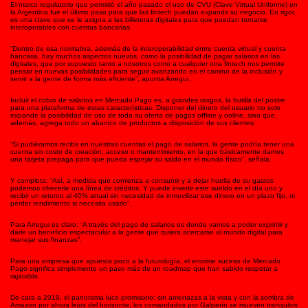
El marco regulatorio que permitió el año pasado el uso de CVU (Clave Virtual Uniforme) en
la Argentina fue el último paso para que las fintech puedan expandir su negocio. En rigor,
es una clave que se le asigna a las billeteras digitales para que puedan tornarse
interoperables con cuentas bancarias.
“Dentro de esa normativa, además de la interoperabilidad entre cuenta virtual y cuenta
bancaria, hay muchos aspectos nuevos, como la posibilidad de pagar salarios en las
digitales, que por supuesto tanto a nosotros como a cualquier otra fintech nos permite
pensar en nuevas posibilidades para seguir avanzando en el camino de la inclusión y
servir a la gente de forma más eficiente”, apunta Arregui.
Incluir el cobro de salarios en Mercado Pago es, a grandes rasgos, la frutilla del postre
para una plataforma de estas características. Disponer del dinero del usuario no solo
expande la posibilidad de uso de toda su oferta de pagos offline y online, sino que,
además, agrega todo un abanico de productos a disposición de sus clientes:
“Si pudiéramos recibir en nuestras cuentas el pago de salarios, la gente podría tener una
cuenta sin costo de creación, acceso o mantenimiento, en la que básicamente damos
una tarjeta prepaga para que pueda espejar su saldo en el mundo físico”, señala.
Y completa: “Así, a medida que comienza a consumir y a dejar huella de su gastos
podemos ofrecerle una línea de créditos. Y puede invertir este sueldo en el día uno y
recibir un retorno al 40% anual sin necesidad de inmovilizar ese dinero en un plazo fijo, ni
perder rendimiento si necesita usarlo”.
Para Arregui es claro: “A través del pago de salarios es donde vamos a poder exprimir y
darle un beneficio espectacular a la gente que quiera acercarse al mundo digital para
manejar sus finanzas”.
Para una empresa que apuesta poco a la futurología, el enorme suceso de Mercado
Pago significa simplemente un paso más de un roadmap que han sabido respetar a
rajatabla.
De cara a 2019, el panorama luce promisorio: sin amenazas a la vista y con la sombra de
Amazon por ahora lejos del horizonte, los comandados por Galperín se mueven tranquilos