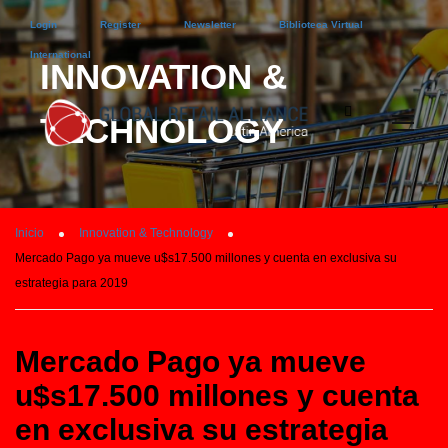
Login
Register
Newsletter
Biblioteca Virtual
International
INNOVATION &
TECHNOLOGY
Inicio
Innovation & Technology
Mercado Pago ya mueve u$s17.500 millones y cuenta en exclusiva su
estrategia para 2019
Mercado Pago ya mueve
u$s17.500 millones y cuenta
en exclusiva su estrategia