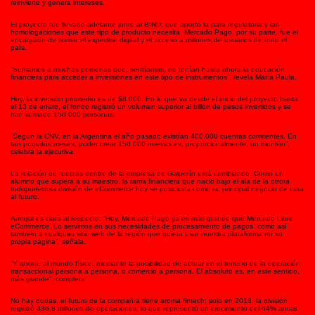
reinvierte y genera intereses.
El proyecto fue llevado adelante junto al BIND, que aportó la pata regulatoria y las
homologaciones que este tipo de producto necesita. Mercado Pago, por su parte, fue el
encargado de sumar el expertise digital y el acceso a millones de usuarios de todo el
país.
“Sumamos a muchas personas que, sentíamos, no tenían hasta ahora la educación
financiera para acceder a inversiones en este tipo de instrumentos”, revela María Paula.
Hoy, la inversión promedio es de $8.000. En lo que va desde el inicio del proyecto hasta
el 13 de enero, el fondo registró un volumen superior al billón de pesos invertidos y se
han sumado 150.000 personas.
“Segun la CNV, en la Argentina el año pasado existían 400.000 cuentas comitentes. En
tan poquitos meses, poder crear 150.000 nuevas es, proporcionalmente, un montón”,
celebra la ejecutiva.
La relación de fuerzas dentro de la empresa de Galperín está cambiando. Como un
alumno que supera a su maestro, la rama financiera que nació bajo el ala de la otrora
todopoderosa división de eCommerce hoy se posiciona como su principal negocio de cara
al futuro.
Arregui es clara al respecto: “Hoy, Mercado Pago ya es más grande que Mercado Libre
eCommerce. Lo servimos en sus necesidades de procesamiento de pagos, como así
también a cualquier sitio web de la región que quiera usar nuestra plataforma en su
propia página”, señala.
“Y ahora, al mundo físico, mediante la posibilidad de actuar en el terreno de la operación
transaccional persona a persona, o comercio a persona. El absoluto es, en este sentido,
más grande”, completa.
No hay dudas, el futuro de la compañía tiene aroma fintech: solo en 2018, la división
registró 336,8 millones de operaciones, lo que representó un crecimiento del 64% anual.