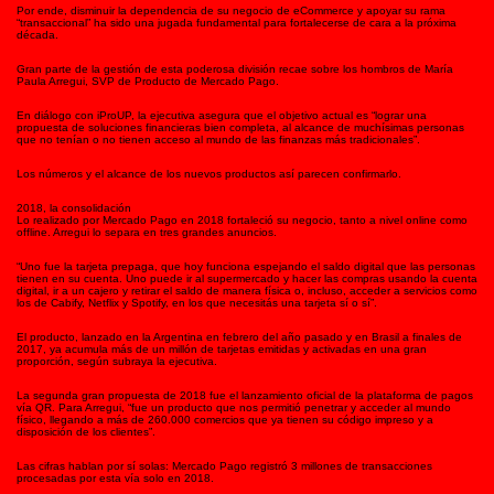
Por ende, disminuir la dependencia de su negocio de eCommerce y apoyar su rama
“transaccional” ha sido una jugada fundamental para fortalecerse de cara a la próxima
década.
Gran parte de la gestión de esta poderosa división recae sobre los hombros de María
Paula Arregui, SVP de Producto de Mercado Pago.
En diálogo con iProUP, la ejecutiva asegura que el objetivo actual es “lograr una
propuesta de soluciones financieras bien completa, al alcance de muchísimas personas
que no tenían o no tienen acceso al mundo de las finanzas más tradicionales”.
Los números y el alcance de los nuevos productos así parecen confirmarlo.
2018, la consolidación
Lo realizado por Mercado Pago en 2018 fortaleció su negocio, tanto a nivel online como
offline. Arregui lo separa en tres grandes anuncios.
“Uno fue la tarjeta prepaga, que hoy funciona espejando el saldo digital que las personas
tienen en su cuenta. Uno puede ir al supermercado y hacer las compras usando la cuenta
digital, ir a un cajero y retirar el saldo de manera física o, incluso, acceder a servicios como
los de Cabify, Netflix y Spotify, en los que necesitás una tarjeta sí o sí”.
El producto, lanzado en la Argentina en febrero del año pasado y en Brasil a finales de
2017, ya acumula más de un millón de tarjetas emitidas y activadas en una gran
proporción, según subraya la ejecutiva.
La segunda gran propuesta de 2018 fue el lanzamiento oficial de la plataforma de pagos
vía QR. Para Arregui, “fue un producto que nos permitió penetrar y acceder al mundo
físico, llegando a más de 260.000 comercios que ya tienen su código impreso y a
disposición de los clientes”.
Las cifras hablan por sí solas: Mercado Pago registró 3 millones de transacciones
procesadas por esta vía solo en 2018.