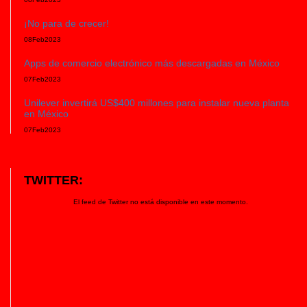
¡No para de crecer!
08
Feb
2023
Apps de comercio electrónico más descargadas en México
07
Feb
2023
Unilever invertirá US$400 millones para instalar nueva planta
en México
07
Feb
2023
TWITTER:
El feed de Twitter no está disponible en este momento.