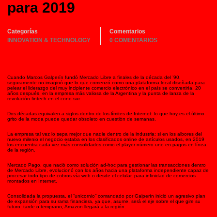
para 2019
Categorías
Comentarios
INNOVATION & TECHNOLOGY
0 COMENTARIOS
Cuando Marcos Galperín fundó Mercado Libre a finales de la década del ’90,
seguramente no imaginó que lo que comenzó como una plataforma local diseñada para
pelear el liderazgo del muy incipiente comercio electrónico en el país se convertiría, 20
años después, en la empresa más valiosa de la Argentina y la punta de lanza de la
revolución fintech en el cono sur.
Dos décadas equivalen a siglos dentro de los límites de Internet: lo que hoy es el último
grito de la moda puede quedar obsoleto en cuestión de semanas.
La empresa tal vez lo sepa mejor que nadie dentro de la industria: si en los albores del
nuevo milenio el negocio estaba en los clasificados online de artículos usados, en 2019
los encuentra cada vez más consolidados como el player número uno en pagos en línea
de la región.
Mercado Pago, que nació como solución ad-hoc para gestionar las transacciones dentro
de Mercado Libre, evolucionó con los años hacia una plataforma independiente capaz de
procesar todo tipo de cobros vía web o desde el celular, para infinidad de comercios
montados en Internet.
Consolidada la propuesta, el “unicornio” comandado por Galperín inició un agresivo plan
de expansión para su rama financiera, ya que, asume, será el eje sobre el que gire su
futuro: tarde o temprano, Amazon llegará a la región.