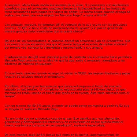
Al respecto, María Paula revela los secretos de su éxito. “Lo pensamos con muchísimos
beneficios: para el comerciante estamos ofreciendo la disponibilidad de los fondos de
forma instantánea para pagos con tarjeta de débito. Lo mismo ocurre cuando el pago se
realiza con dinero que está alojado en Mercado Pago”, explica a iProUP.
Las ventajas, asegura, no terminan allí. Al contrario de lo que ocurre con los populares
posnets, “el QR no tiene costo de mantenimiento de aparato y lo puede generar de
manera gratuita cada comerciante que lo quiera ofrecer”.
Del lado de los consumidores, la empresa encaró un ambicioso plan de descuentos, que
funcionaron como anzuelos para que el usuario tenga el incentivo de probar el servicio
por primera vez, conocer la experiencia y recomendarla a sus amigos.
El advenimiento del QR como principal punto de contacto con el comercio físico permitió a
Mercado Pago avanzar en su idea de que la app, tarde o temprano, reemplace a las
billeteras de millones de usuarios.
En esa línea, también permite recargar el celular, la SUBE, las tarjetas Starbucks y pagar
facturas de servicios desde el smartphone.
Por último, el tercer gran lanzamiento que destaca Arregui es el fondo de inversión
lanzado en septiembre, “un complemento espectacular para la billetera digital, ya que
mientras no estás usando el dinero que tenés en tu cuenta, éste rinde intereses todo el
tiempo”.
Con un retorno del 40,7% anual, el fondo se puede poner en marcha a partir de $2 que
se tengan de saldo en Mercado Pago.
“Es un fondo que no te penaliza cuando te vas. Eso significa que vas ahorrando,
generando y devengando tus intereses y, en el momento en el que querés retirar el
dinero, usarlo para consumir sin ser penalizado”, explica la especialista.
De esta manera, todo dinero nuevo que entra en la cuenta, automáticamente se