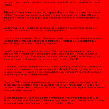
momento pasará a ser contactless, aunque no será de la noche a la mañana”, revela
Arregui.
Además, añade que “es una tecnología que podríamos utilizar para tokenizar nuestra
billetera. Así como hoy el pago se dispara cuando uno escanea el código QR, nada
impide que mañana ese pago pueda realizarse aproximando el teléfono celular a un
lector”.
En definitiva, lo que buscan es “consolidar la evolución en la manera de pagar, con
usuarios más contentos e incluidos en estas propuestas”.
La pregunta es inevitable. Con un abanico tan amplio de soluciones financieras y cada
vez más dinero circulando dentro de la plataforma, ¿Mercado Libre transformará a
Mercado Pago en un banco hecho y derecho?
Para Arregui, la idea es, por ahora, lejana. “Creo que en la Argentina, hoy por hoy,
estamos más cómodos con nuestra postura de asociarnos con bancos, en lugar de
transformarnos en uno. Básicamente, para que cada uno pueda traer su mayor y mejor
‘expertise’ a los productos que queremos lanzar”, detalla a iProUP.
Al respecto, subraya: “Hoy preferimos mantenernos en lo que sabemos hacer y buscar
partners que compartan con nosotros esta visión de inclusión, de digitalización. La idea
de que el celular en manos de argentinos debería ser una enorme fuente de acceso a
productos que antes parecían inviables”.
Según la SVP, esta estrategia les permite como empresa moverse más rápido y no
desenfocar los esfuerzos en lo que ya saben hacer. “Es una ecuación en la que hoy
estamos cómodos. Buscar negocios conjuntos con los bancos en lugar de transformarnos
en uno de ellos”, argumenta.
Si bien los planes relacionados a la transformación en una entidad bancaria son, por
ahora, una mera posibilidad lejana, Mercado Pago tiene un plan maestro para consolidar
de forma definitiva su oferta financiera en el país: los sueldos.