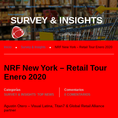
Login
Register
Newsletter
Biblioteca Virtual
International
SURVEY & INSIGHTS
Inicio
Survey & Insights
NRF New York – Retail Tour Enero 2020
NRF New York – Retail Tour
Enero 2020
Categorías
Comentarios
SURVEY & INSIGHTS
TOP NEWS
0 COMENTARIOS
,
Agustin Otero – Visual Latina, Titan7 & Global Retail Alliance
partner