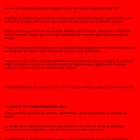
Se ven sí mensajes localizados dirigidos como “las mejores bagels de New York”
Supongo lo anterior es parte de la ambientación natural que Amazon quiere darle a este
formato de tiendas pero suena raro cuando no hay gente que te atienda, cajeros
Llama mucho la atención el alto nivel de faltantes de productos, claramente señalizado
con el mensaje: “bueno que se ha ido” pero difícil de entender para quien maneje un
retailer,
el impacto que genera en ventas y ni que hablar del shopper que no encontró el producto
en la tienda. En varios casos el fuera de stock no esta señalizado
Hace pocos días vimos que otros retailers están comprando esta tecnología de computer
visión a Amazon, se abre un nuevo modelo de negocio para el gigante sin fronteras,
como lo ha hecho con otros verticales de negocio
@Gracias Massimo por darnos acceso con tu App de Amazon y pagar lo que tomamos 😊
Camp 3: The Family Experience Store
Una juguetería atendida por actores, malabaristas, gente especialista en cuidado de
chicos
La tienda tiene 3 grandes sectores, una cafetería, una área de venta de juguetes,
accesorios para cumpleaños y una 3er área sorpresa de experiencia
El anfitrión de la tienda nos invita a pasar a un área detrás de una de las estanterías, a