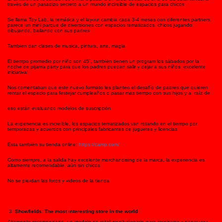
través de un pasadizo secreto a un mundo inclreible de espacios para chicos
Se llama Toy Lab, la temática y el layout cambia cada 3-4 meses con diferentes partners,
parece un mini parque de diversiones con espacios tematizados, chicos jugando,
dibujando, bailando con sus padres
Tambien dan clases de musica, pintura, arte, magia
El tiempo promedio por niño son 45´, también tienen un program los sábados por la
noche de pijama party para que los padres puedan salir y dejar a sus niños, excelente
iniciativa!
Nos comentaban que este nuevo formato les planteo el desafío de padres que quieren
rentar el espacio para festejar cumpleaños o pasar mas tiempo con sus hijos y a raíz de
eso están evaluando modelos de suscripción
La experiencia es increíble, los espacios tematizados van rotando en el tiempo por
temporadas y acuerdos con principales fabricantes de juguetes y licencias
Esta también su tienda online:
https://camp.com/
Como siempre, a la salida hay excelente merchandising de la marca, la experiencia es
altamente recomendable, aún sin chicos
No se pierdan las fotos y videos de la tienda
Showfields: The most interesting store in the world
Altamente recomendado, un modelo de retail revolucionario para inspirarse y pasar una