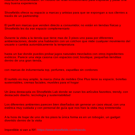
muy buena experiencia
Showfields ofrece su espacio a marcas y artistas para que se expongan a sus clientes a
través de un partnership
El perfil son marcas que venden directo a consumidor, no están en tiendas físicas y
Showfields les da ese espacio complementario
Durante la visita a la tienda que tiene mas de 3 pisos uno pasa por diferentes
ambientaciones, desde una habitación con un colchon que mide cualquier movimiento del
usuario o cambia automáticamente la temperatura
hasta un bar donde puedes probar jugos naturales mezclados con otros ingredientes
exóticos. Parece una vieja casona con espacios cool, boutique, pequeñas tienditas
dentro de una gran tienda,
con marcas de indumentaria top, perfumes, zapatillas sin cordones
El surtido es muy amplio, la marca china de mobiles One Plus tiene su espacio, botellas
sustentables, cremas faciales, muebles para el hogar
Un área destacada es Showfields Lab donde se curan los artículos favoritos, trendy, con
destacado diseño, tecnología y sustentabilidad
Los diferentes ambientes parecen bien diseñados sin generar un caos visual, con una
estética muy cuidada y con personal de guía que nos hizo la visita muy entretenida
A la hora de bajar de uno de los pisos la única forma es en un tobogán, un gadget
divertido dentro de la visita
Imperdible si van a NY:
https://www.showfields.com/brands