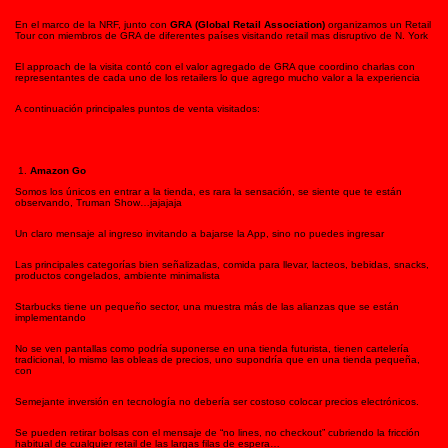
En el marco de la NRF, junto con
GRA (Global Retail Association)
organizamos un Retail
Tour con miembros de GRA de diferentes países visitando retail mas disruptivo de N. York
El approach de la visita contó con el valor agregado de GRA que coordino charlas con
representantes de cada uno de los retailers lo que agrego mucho valor a la experiencia
A continuación principales puntos de venta visitados:
Amazon Go
Somos los únicos en entrar a la tienda, es rara la sensación, se siente que te están
observando, Truman Show…jajajaja
Un claro mensaje al ingreso invitando a bajarse la App, sino no puedes ingresar
Las principales categorías bien señalizadas, comida para llevar, lacteos, bebidas, snacks,
productos congelados, ambiente minimalista
Starbucks tiene un pequeño sector, una muestra más de las alianzas que se están
implementando
No se ven pantallas como podría suponerse en una tienda futurista, tienen cartelería
tradicional, lo mismo las obleas de precios, uno supondría que en una tienda pequeña,
con
Semejante inversión en tecnología no debería ser costoso colocar precios electrónicos.
Se pueden retirar bolsas con el mensaje de “no lines, no checkout” cubriendo la fricción
habitual de cualquier retail de las largas filas de espera…