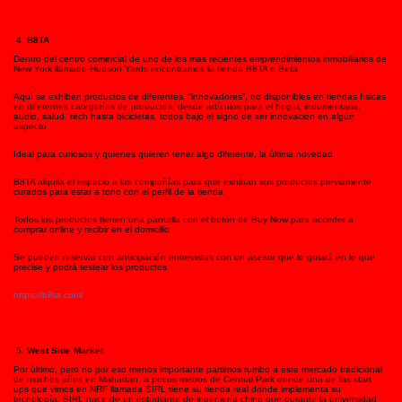
B8TA
Dentro del centro comercial de uno de los mas recientes emprendimientos inmobiliarios de
New York llamado Hudson Yards encontramos la tienda B8TA o Beta
Aquí se exhiben productos de diferentes, “innovadores”, no disponibles en tiendas físicas
en diferentes categorías de productos, desde artículos para el hogar, indumentaria,
audio, salud, tech hasta bicicletas, todos bajo el signo de ser innovación en algún
aspecto
Ideal para curiosos y quienes quieren tener algo diferente, la última novedad
B8TA alquila el espacio a las compañías para que exhiban sus productos previamente
curados para estar a tono con el perfil de la tienda
Todos los productos tienen una pantalla con el botón de Buy Now para acceder a
comprar online y recibir en el domicilio
Se pueden reservar con anticipación entrevistas con un asesor que lo guiará en lo que
precise y podrá testear los productos
https://b8ta.com/
West Side Market
Por último, pero no por eso menos importante partimos rumbo a este mercado tradicional
de muchos años en Mahattan, a pocos metros de Central Park donde una de las start
ups que vimos en NRF llamada SIRL tiene su tienda real donde implementa su
tecnología. SIRL nace de un estudiante de ingeniería chino que durante la universidad