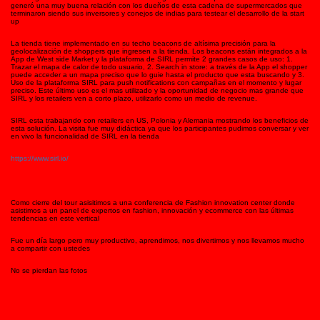
generó una muy buena relación con los dueños de esta cadena de supermercados que
terminaron siendo sus inversores y conejos de indias para testear el desarrollo de la start
up
La tienda tiene implementado en su techo beacons de altísima precisión para la
geolocalización de shoppers que ingresen a la tienda. Los beacons están integrados a la
App de West side Market y la plataforma de SIRL permite 2 grandes casos de uso: 1.
Trazar el mapa de calor de todo usuario, 2. Search in store: a través de la App el shopper
puede acceder a un mapa preciso que lo guie hasta el producto que esta buscando y 3.
Uso de la plataforma SIRL para push notifications con campañas en el momento y lugar
preciso. Este último uso es el mas utilizado y la oportunidad de negocio mas grande que
SIRL y los retailers ven a corto plazo, utilizarlo como un medio de revenue.
SIRL esta trabajando con retailers en US, Polonia y Alemania mostrando los beneficios de
esta solución. La visita fue muy didáctica ya que los participantes pudimos conversar y ver
en vivo la funcionalidad de SIRL en la tienda
https://www.sirl.io/
Como cierre del tour asisitimos a una conferencia de Fashion innovation center donde
asistimos a un panel de expertos en fashion, innovación y ecommerce con las últimas
tendencias en este vertical
Fue un día largo pero muy productivo, aprendimos, nos divertimos y nos llevamos mucho
a compartir con ustedes
No se pierdan las fotos