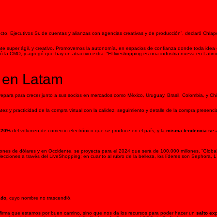
o, Ejecutivos Sr. de cuentas y alianzas con agencias creativas y de producción”, declaró Chlap
nte super ágil, y creativo. Promovemos la autonomía, en espacios de confianza donde toda idea
stó la CMO, y agregó que hay un atractivo extra: “El liveshopping es una industria nueva en Latin
 en Latam
epara para crecer junto a sus socios en mercados como México, Uruguay, Brasil, Colombia, y Chi
ez y practicidad de la compra virtual con la calidez, seguimiento y detalle de la compra presenci
l 20%
del volumen de comercio electrónico que se produce en el país, y la
misma tendencia se a
ones de dólares y en Occidente, se proyecta para el 2024 que será de 100.000 millones. “Globa
ciones a través del LiveShopping; en cuanto al rubro de la belleza, los líderes son Sephora, L
ado,
cuyo nombre no trascendió.
firma que estamos por buen camino, sino que nos da los recursos para poder hacer un
salto ex