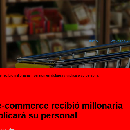
INICIO
MEMBRESIA
ecibió millonaria inversión en dólares y triplicará su personal
e-commerce recibió millonaria
iplicará su personal
entarios