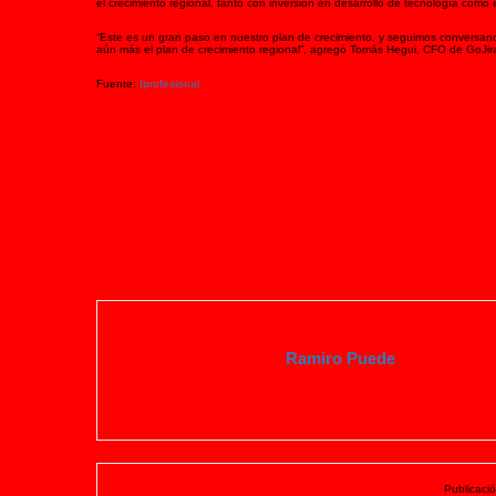
el crecimiento regional, tanto con inversión en desarrollo de tecnología como
“Este es un gran paso en nuestro plan de crecimiento, y seguimos conversa
aún más el plan de crecimiento regional”, agregó Tomás Hegui, CFO de GoJira
Fuente:
Iprofesional
Ramiro Puede
Publicació