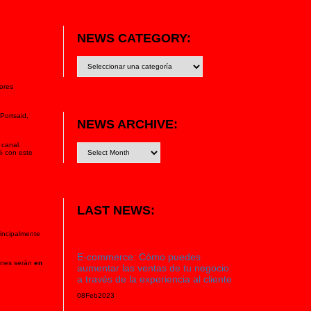
NEWS CATEGORY:
News
category:
sores
Portsaid,
NEWS ARCHIVE:
 canal.
% con este
LAST NEWS:
rincipalmente
E-commerce: Cómo puedes
ones serán
en
aumentar las ventas de tu negocio
a través de la experiencia al cliente
08
Feb
2023