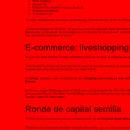
Tech Leaders,
Devops Sr,
Fullstack Developers Senior y Semi Sr,
Software Architects,
Automation QA.
“También ampliaremos el equipo de Marketing y Comercial con Jefes de Product
¿Cómo es trabajar en GoJiraf? “Al igual que muchas startups, tiene un ambie
bienvenida, el desarrollo de las personas y el crecimiento profesional”, conte
hay muchísimo para hacer y crecer.”
E-commerce: liveshopping
Según con firmó Patricio Cossio, fundador y CEO de GoJiraf, la empresa se pr
“Con GoJiraf reunimos en una solución lo mejor de los dos mundos: la inmediat
seguros que esto seguirá creciendo aún más” afirmó.
En
China
, aseguró, esta modalidad de live
shopping representa ya más de
Europa.
En China, según MCKinsey cerró el 2021 con una facturación de 300.000 mill
marcas como Gucci, Ted Bker, Tommy Hilfiger y muchas más presentan sus colec
Tatcha”, comentó Chlapowski.
Ronda de capital semilla
GoJiraf recibió esta primera ronda completamente de un
inversor ángel priv
“Estamos muy contentos de haber cerrado esta ronda, que no sólo nos recon