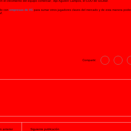
 en el crecimiento del equipo comercial”, dijo Agustín Campos, el COO de GoJiraf.
ndo con
empresas de VC
para sumar otros jugadores claves del mercado y de esta manera poder
f.
Compartir:
n anterior
Siguiente publicación