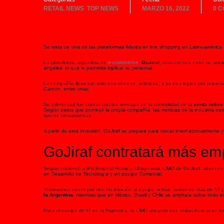
RETAIL NEWS
TOP NEWS
MARZO 16, 2022
0 
,
Se trata de una de las plataformas líderes en live shopping en Latinoamérica 
La plataforma argentina de
e-commerce
,
GoJiraf,
anunció que cerró su prime
ángeles, lo que le permitirá triplicar su personal.
La compañía lleva tan solo dos años en actividad, y ya es elegida por primer
Cardón, entre otras.
Su diferencial fue contar con las ventajas de la comodidad de la
venta onlin
Según datos que proveyó la propia compañía, las métricas de la industria d
tipo de herramientas.
A partir de esta inversión, GoJiraf se prepara para crecer internacionalmente y 
GoJiraf contratará más e
Según comentó a iProfesional Romina Chlapowski, CMO de GoJiraf, alrededor d
en Desarrollo de Tecnología y en equipo Comercial.
“Estimamos crecer por tres en relación al equipo actual, sumando más de 50 p
la Argentina
, mientras que en México, Brasil y Chile se ampliará sobre todo e
Para el equipo de IT en la Argentina, la CMO aseguró que están buscando los 