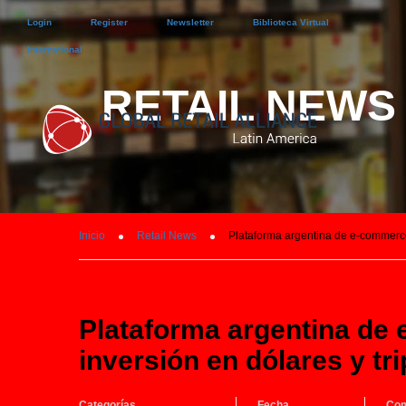
Login
Register
Newsletter
Biblioteca Virtual
International
RETAIL NEWS
Inicio
Retail News
Plataforma argentina de e-commerce r
Plataforma argentina de 
inversión en dólares y tr
Categorías
Fecha
Com