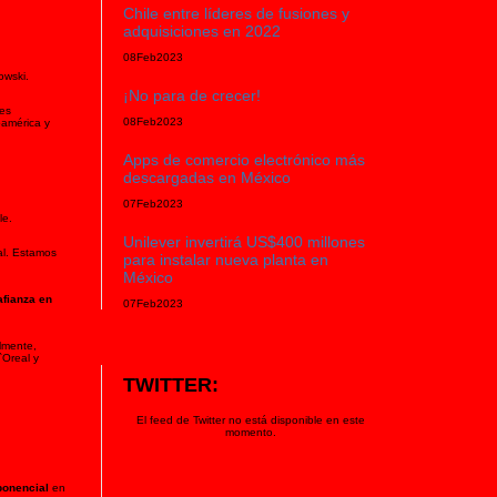
Chile entre líderes de fusiones y
adquisiciones en 2022
08
Feb
2023
owski.
¡No para de crecer!
 es
08
Feb
2023
oamérica y
Apps de comercio electrónico más
descargadas en México
07
Feb
2023
le.
Unilever invertirá US$400 millones
al. Estamos
para instalar nueva planta en
México
fianza en
07
Feb
2023
lmente,
`Oreal y
TWITTER:
El feed de Twitter no está disponible en este
momento.
ponencial
en