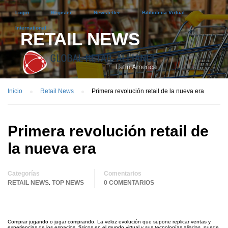
Login
Register
Newsletter
Biblioteca Virtual
International
RETAIL NEWS
Inicio
Retail News
Primera revolución retail de la nueva era
Primera revolución retail de
la nueva era
Categorías
Comentarios
RETAIL NEWS
TOP NEWS
0 COMENTARIOS
,
Comprar jugando o jugar comprando. La veloz evolución que supone replicar ventas y
experiencias de los espacios físicos en el mundo virtual y sus tecnologías aliadas, puede