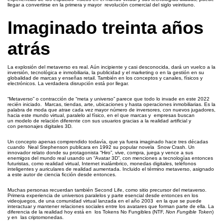
llegar a convertirse en la primera y mayor revolución comercial del siglo veintiuno.
Imaginado treinta años
atrás
La explosión del metaverso es real. Aún incipiente y casi desconocida, dará un vuelco a la
inversión, tecnológica e inmobiliaria, la publicidad y el marketing o en la gestión en su
globalidad de marcas y enseñas retail. También en los conceptos y canales, físicos y
electrónicos. La verdadera disrupción está por llegar.
“Metaverso” o contracción de “meta y universo” parece que todo lo invade en este 2022
recién iniciado. Marcas, tiendas, arte, ubicaciones y hasta operaciones inmobiliarias. Es la
palabra de moda que atrae cada vez mayor número de inversores, con nuevos jugadores,
hacia este mundo virtual, paralelo al físico, en el que marcas y empresas buscan
un modelo de relación diferente con sus usuarios gracias a la realidad artificial y
con personajes digitales 3D.
Un concepto apenas comprendido todavía, que ya fuera imaginado hace tres décadas
cuando Neal Stephenson publicara en 1992 su popular novela Snow Crash. Un
innovador relato donde su protagonista “Hiro”, vive, compra, juega y vence a sus
enemigos del mundo real usando un “Avatar 3D”, con menciones a tecnologías entonces
futuristas, como realidad virtual, Internet inalámbrico, monedas digitales, teléfonos
inteligentes y auriculares de realidad aumentada. Incluido el término metaverso, asignado
a este autor de ciencia ficción desde entonces.
Muchas personas recuerdan también Second Life, como sitio precursor del metaverso.
Primera experiencia de universos paralelos y parte esencial desde entonces en los
videojuegos, de una comunidad virtual lanzada en el año 2003 en la que se puede
interactuar y mantener relaciones sociales entre los avatares que forman parte de ella. La
diferencia de la realidad hoy está en los Tokens No Fungibles (NTF,
Non Fungible Token
)
y en las criptomonedas.