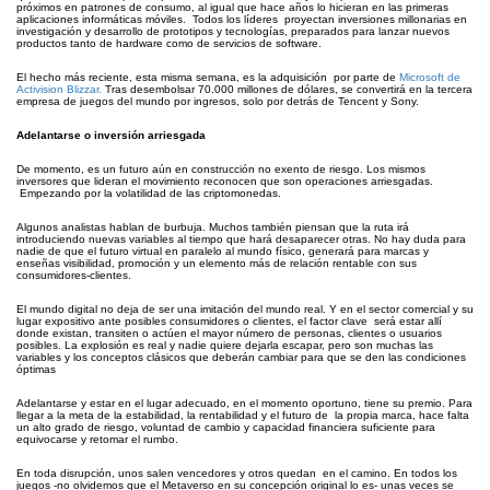
próximos en patrones de consumo, al igual que hace años lo hicieran en las primeras
aplicaciones informáticas móviles. Todos los líderes proyectan inversiones millonarias en
investigación y desarrollo de prototipos y tecnologías, preparados para lanzar nuevos
productos tanto de hardware como de servicios de software.
El hecho más reciente, esta misma semana, es la adquisición por parte de
Microsoft de
Activision Blizzar.
Tras desembolsar 70.000 millones de dólares, se convertirá en la tercera
empresa de juegos del mundo por ingresos, solo por detrás de Tencent y Sony.
Adelantarse o inversión arriesgada
De momento, es un futuro aún en construcción no exento de riesgo. Los mismos
inversores que lideran el movimiento reconocen que son operaciones arriesgadas.
Empezando por la volatilidad de las criptomonedas.
Algunos analistas hablan de burbuja. Muchos también piensan que la ruta irá
introduciendo nuevas variables al tiempo que hará desaparecer otras. No hay duda para
nadie de que el futuro virtual en paralelo al mundo físico, generará para marcas y
enseñas visibilidad, promoción y un elemento más de relación rentable con sus
consumidores-clientes.
El mundo digital no deja de ser una imitación del mundo real. Y en el sector comercial y su
lugar expositivo ante posibles consumidores o clientes, el factor clave será estar allí
donde existan, transiten o actúen el mayor número de personas, clientes o usuarios
posibles. La explosión es real y nadie quiere dejarla escapar, pero son muchas las
variables y los conceptos clásicos que deberán cambiar para que se den las condiciones
óptimas
Adelantarse y estar en el lugar adecuado, en el momento oportuno, tiene su premio. Para
llegar a la meta de la estabilidad, la rentabilidad y el futuro de la propia marca, hace falta
un alto grado de riesgo, voluntad de cambio y capacidad financiera suficiente para
equivocarse y retomar el rumbo.
En toda disrupción, unos salen vencedores y otros quedan en el camino. En todos los
juegos -no olvidemos que el Metaverso en su concepción original lo es- unas veces se