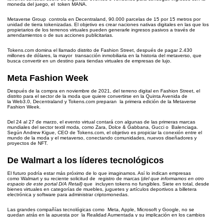
moneda del juego, el token MANA.
Metaverse Group controla en Decentraland, 90.000 parcelas de 15 por 15 metros por
unidad de tierra tokenizadas. El objetivo es crear naciones nativas digitales en las que los
propietarios de los terrenos virtuales pueden generarle ingresos pasivos a través de
arrendamientos o de sus acciones publicitarias.
Tokens.com domina el llamado distrito de Fashion Street, después de pagar 2.430
millones de dólares, la mayor transacción inmobiliaria en la historia del metaverso, que
busca convertir en un destino para tiendas virtuales de empresas de lujo.
Meta Fashion Week
Después de la compra en noviembre de 2021, del terreno digital en Fashion Street, el
distrito para el sector de la moda que quiere convertirse en la Quinta Avenida de
la Web3.0, Decentraland y Tokens.com preparan la primera edición de la Metaverse
Fashion Week.
Del 24 al 27 de marzo, el evento virtual contará con algunas de las primeras marcas
mundiales del sector textil moda, como Zara, Dolce & Gabbana, Gucci o Balenciaga.
Según Andrew Kigue, CEO de Tokens.com, el objetivo es propiciar la conexión entre el
mundo de la moda y el metaverso, conectando comunidades, nuevos diseñadores y
proyectos de NFT.
De Walmart a los líderes tecnológicos
El futuro podría estar más próximo de lo que imaginamos. Así lo indican empresas
como Walmart y su reciente solicitud de registro de marcas (
del que informamos en otro
espacio de este portal D/A Retail)
que incluyen tokens no fungibles. Siete en total, desde
bienes virtuales en categorías de muebles, juguetes y artículos deportivos a billetera
electrónica y software para administrar criptomonedas.
Las grandes compañías tecnológicas como Meta, Apple, Microsoft y Google, no se
quedan atrás en la apuesta por la Realidad Aumentada y su implicación en los cambios