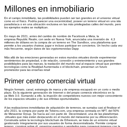
Millones en inmobiliario
En el campo inmobiliario, las posibilidades pueden ser tan grandes en el universo virtual
como en el físico. Podría parecer una excentricidad, poseer un terreno virtual en una isla
paradisíaca o en una ubicación exclusiva en las más privilegiadas calles del mundo, pero
los ejemplos reales se multiplican.
En mayo de 2021, antes del cambio de nombre de Facebook a Meta, la
empresa Republic Realm, con sede en Nueva York, anunciaba una inversión de 4,3
millones de dólares en la compra de un terreno en The Sandbox, una plataforma que
permite a los usuarios chatear, jugar e incluso participar en conciertos. Un hecho cada vez
más frecuente, según datos de las cryptomonedas Dapp
Más allá de las emociones generadas en estos mundos virtuales donde experimentar
sentimientos de propiedad, o de relación, conexión y entretenimiento y sus grandes
posibilidades para las marcas, la traslación del mundo real al espacio virtual que permiten
tecnologías como la Realidad Aumentada o el blockchain, presentan un futuro
prometedor para las enseñas retail
Primer centro comercial virtual
Ningún formato, canal, estrategia de marca y de empresa escapará en un corto o medio
plazo. Es la siguiente generación de Internet o del propio comercio electrónico en la
ya Web 3.0. Sumando a ello, la irrupción de competidores nuevos con mejor conocimiento
de los espacios virtuales y de sus infinitas oportunidades.
A las realizaciones inmobiliarias de adquisición de terrenos, se sumaba casi al finalizar el
año 2021, la compra por parte de Tokens.com, una empresa centrada en NFT, del 50%
de Metaverse Group. Se hacía así con parte de Decentraland, una de las plataformas
virtuales que más están destacando en el mundo del metaverso por su diferenciación.
Construida sobre la tecnología blockchain de Ethereum, se trata de un entorno virtual
gestionado íntegramente por sus usuarios de forma descentralizada. Permite comprar
terreno, construir sobre él, organizar eventos o venderlos para conseguir ingresos con la