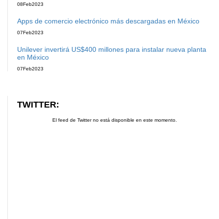
08
Feb
2023
Apps de comercio electrónico más descargadas en México
07
Feb
2023
Unilever invertirá US$400 millones para instalar nueva planta
en México
07
Feb
2023
TWITTER:
El feed de Twitter no está disponible en este momento.